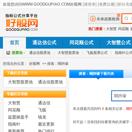
热门搜索：
大智慧
同花顺
首页
通达信公式
同花顺公式
大智慧公式
股票池：
通达信股票池
|
大智慧股票池
|
飞狐股票公式
|
指南针公
您现在的位置：
好股网
>> 搜索：闀跨嚎
下载栏目导航
搜索：闀跨嚎下载列表
大智慧股票池
通达信股票池
专题栏目导航
大智慧
通达信
本次搜索共找到约
0
条相关记录，
闀
同花顺
飞狐
益盟操盘手
钱龙
对不起！没有找到你要查询的关键字
指南针
最近更新
最新推荐
热门排行