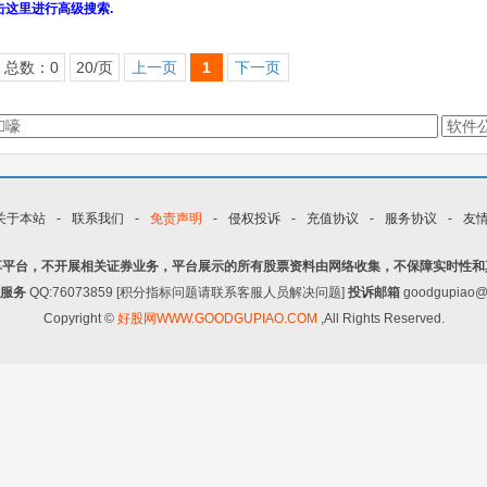
击这里进行高级搜索.
总数：0
20/页
上一页
1
下一页
关于本站
-
联系我们
-
免责声明
-
侵权投诉
-
充值协议
-
服务协议
-
友
享平台，不开展相关证券业务，平台展示的所有股票资料由网络收集，不保障实时性和
服务
QQ:76073859 [积分指标问题请联系客服人员解决问题]
投诉邮箱
goodgupiao@
Copyright ©
好股网WWW.GOODGUPIAO.COM
,All Rights Reserved.