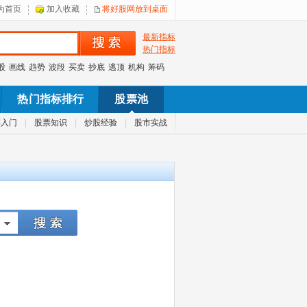
为首页
加入收藏
将好股网放到桌面
最新指标
热门指标
股
画线
趋势
波段
买卖
抄底
逃顶
机构
筹码
热门指标排行
股票池
票入门
|
股票知识
|
炒股经验
|
股市实战