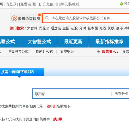
设
热门搜索：
大智慧
同花顺
通达信
主图
选股
分时
基本面
短线
长线
涨停
牛
花顺公式
大智慧公式
最近更新
最新指标推荐
池
|
飞狐股票公式
|
指南针公式
|
文华财经
股票资讯：
股
搜索：鐭嚎下载列表
所有分类
次搜索共找到约
0
条相关记录，
鐭嚎
结果如下：
不起！没有找到你要查询的关键字：
鐭嚎