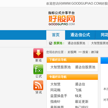
首页
通达信公式
同
股票池：
通达信股票池
|
大智慧股票
您现在的位置：
好股网
>> 搜索：鐭嚎
下载栏目导航
大智慧股票池
通达信股票池
专题栏目导航
大智慧
通达信
本
同花顺
飞狐
益盟操盘手
钱龙
对
指南针
最近更新
最新推荐
热门排行