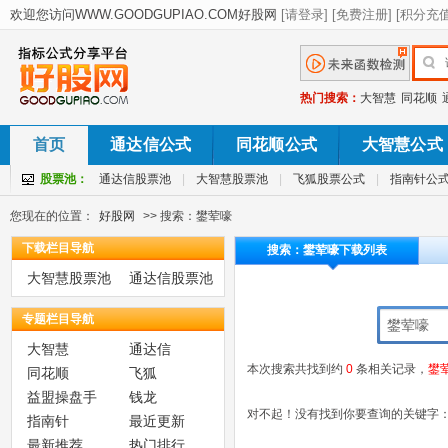
热门搜索：
大智慧
同花顺
首页
通达信公式
同花顺公式
大智慧公式
股票池：
通达信股票池
|
大智慧股票池
|
飞狐股票公式
|
指南针公
您现在的位置：
好股网
>> 搜索：鐢荤嚎
下载栏目导航
搜索：鐢荤嚎下载列表
大智慧股票池
通达信股票池
专题栏目导航
大智慧
通达信
本次搜索共找到约
0
条相关记录，
鐢
同花顺
飞狐
益盟操盘手
钱龙
对不起！没有找到你要查询的关键字
指南针
最近更新
最新推荐
热门排行