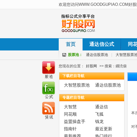
首页
通达信公式
同
股票池：
通达信股票池
|
大智慧股票
您现在的位置：
好股网
>> 搜索：鐗涜偂
下载栏目导航
大智慧股票池
通达信股票池
专题栏目导航
大智慧
通达信
本
同花顺
飞狐
益盟操盘手
钱龙
对
指南针
最近更新
最新推荐
热门排行