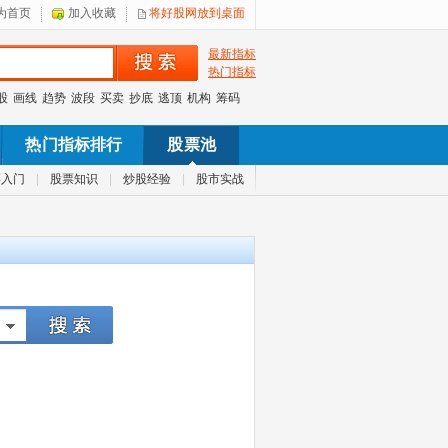
为首页
加入收藏
将好股网放到桌面
最新指标
热门指标
股
画线
趋势
波段
买卖
抄底
逃顶
机构
筹码
热门指标排行
股票池
票入门
|
股票知识
|
炒股经验
|
股市实战