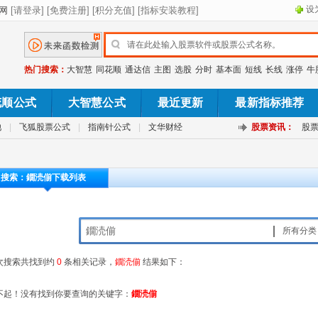
设
热门搜索：
大智慧
同花顺
通达信
主图
选股
分时
基本面
短线
长线
涨停
牛
花顺公式
大智慧公式
最近更新
最新指标推荐
池
|
飞狐股票公式
|
指南针公式
|
文华财经
股票资讯：
股
搜索：鐗涜偂下载列表
所有分类
次搜索共找到约
0
条相关记录，
鐗涜偂
结果如下：
不起！没有找到你要查询的关键字：
鐗涜偂