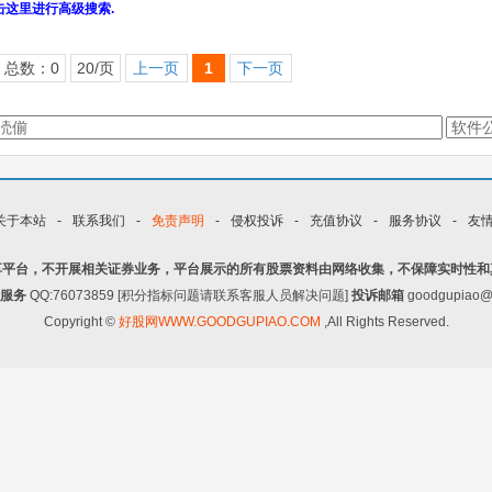
击这里进行高级搜索.
总数：0
20/页
上一页
1
下一页
关于本站
-
联系我们
-
免责声明
-
侵权投诉
-
充值协议
-
服务协议
-
友
享平台，不开展相关证券业务，平台展示的所有股票资料由网络收集，不保障实时性和
服务
QQ:76073859 [积分指标问题请联系客服人员解决问题]
投诉邮箱
goodgupiao@
Copyright ©
好股网WWW.GOODGUPIAO.COM
,All Rights Reserved.