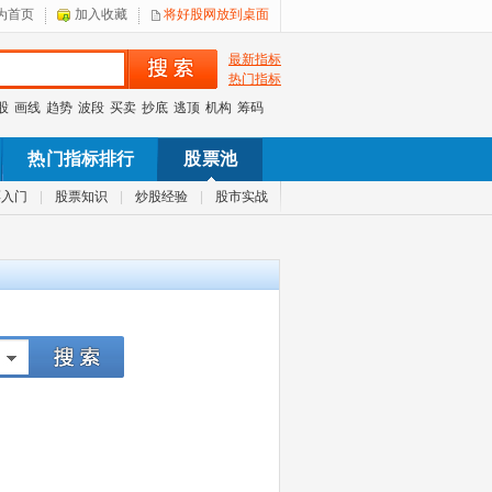
为首页
加入收藏
将好股网放到桌面
最新指标
热门指标
股
画线
趋势
波段
买卖
抄底
逃顶
机构
筹码
热门指标排行
股票池
票入门
|
股票知识
|
炒股经验
|
股市实战