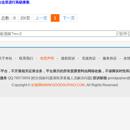
击这里进行高级搜索.
总数：0
20/页
上一页
1
下一页
关于本站
-
联系我们
-
免责声明
-
侵权投诉
-
充值协议
-
服务协议
-
友
享平台，不开展相关证券业务，平台展示的所有股票资料由网络收集，不保障实时性和
服务
QQ:76073859 [积分指标问题请联系客服人员解决问题]
投诉邮箱
goodgupiao@
Copyright ©
好股网WWW.GOODGUPIAO.COM
,All Rights Reserved.