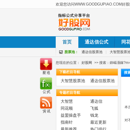
首页
通达信公式
同
股票池：
通达信股票池
|
大智慧股票
您现在的位置：
好股网
>> 搜索：鎿嶇洏鎵?m=
下载栏目导航
搜
大智慧股票池
通达信股票池
专题栏目导航
大智慧
通达信
本
同花顺
飞狐
益盟操盘手
钱龙
对
指南针
最近更新
最新推荐
热门排行