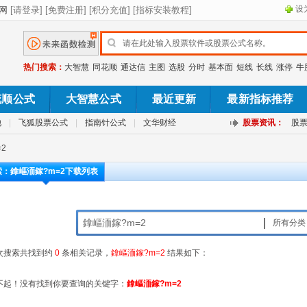
设
热门搜索：
大智慧
同花顺
通达信
主图
选股
分时
基本面
短线
长线
涨停
牛
花顺公式
大智慧公式
最近更新
最新指标推荐
池
|
飞狐股票公式
|
指南针公式
|
文华财经
股票资讯：
股
2
索：鎿嶇洏鎵?m=2下载列表
所有分类
次搜索共找到约
0
条相关记录，
鎿嶇洏鎵?m=2
结果如下：
不起！没有找到你要查询的关键字：
鎿嶇洏鎵?m=2