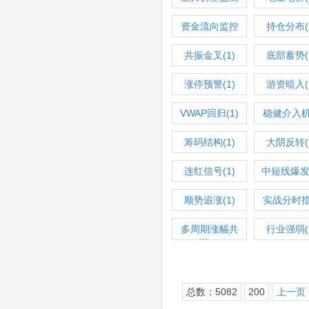
(1)
资金流向监控
持仓分布(
(3)
共振金叉(1)
底部蓄势(
涨停预警(1)
游资暗入(
VWAP回归(1)
稳健介入
(1)
筹码结构(1)
大阴反转(
连红信号(1)
中短线爆发(
顺势追涨(1)
实战分时
(1)
多周期涨幅共
行业强弱(
振(1)
总数：5082
200
上一页