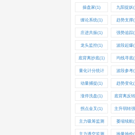
操盘家(1)
九阳捉妖(
缠论系统(1)
趋势支撑(
庄进共振(1)
强势追踪(
龙头监控(1)
波段起爆(
底背离抄底(1)
均线寻底(
量化计分统计
波段参考(
(1)
动量捕捉(1)
趋势变化(
涨停洗盘(1)
底背离反转(
拐点金叉(1)
主升弱转强(
主力吸筹监测
萎缩续航(
(1)
主力诱空监测
地量地价(