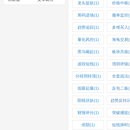
龙头捉妖(1)
价格中枢(
筹码进场(1)
撤单监控(
趋势追踪‌(1)
多维买入(
量化风控(1)
海龟交易(
黑马崛起(1)
板块共振(
波段短线(1)
强弱评级(
分歧弱转强(1)
全套战法(
低吸起爆(1)
反包二板(
阳线伏妖(1)
趋势反转
(1)
财报评分(1)
突破捕捉(
倍阴(1)
短线择时(