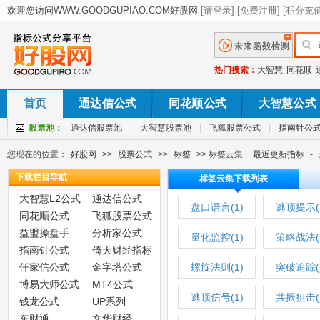
热门搜索：
大智慧
同花顺
首页
通达信公式
同花顺公式
大智慧公式
股票池：
通达信股票池
|
大智慧股票池
|
飞狐股票公式
|
指南针公
您现在的位置：
好股网
>>
股票公式
>>
标签
>> 标签云集 |
最近更新指标
-
下载栏目导航
标签云集下载列表
大智慧L2公式
通达信公式
盘口语言(1)
逃顶提示(
同花顺公式
飞狐股票公式
益盟操盘手
分析家公式
量化监控(1)
策略战法(
指南针公式
倚天财经指标
仟家信公式
金字塔公式
螺旋法则(1)
突破追踪(
博易大师公式
MT4公式
逃顶信号(1)
共振狙击(
钱龙公式
UP系列
东财通
文华财经