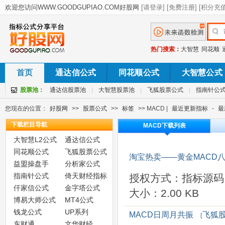
热门搜索：
大智慧
同花顺
首页
通达信公式
同花顺公式
大智慧公式
股票池：
通达信股票池
|
大智慧股票池
|
飞狐股票公式
|
指南针公
您现在的位置：
好股网
>>
股票公式
>>
标签
>> MACD |
最近更新指标
-
最
下载栏目导航
MACD下载列表
大智慧L2公式
通达信公式
同花顺公式
飞狐股票公式
淘宝热卖——黄金MACD
益盟操盘手
分析家公式
指南针公式
倚天财经指标
授权方式：指标源码
仟家信公式
金字塔公式
大小：2.00 KB
博易大师公式
MT4公式
钱龙公式
UP系列
MACD日周月共振
飞狐
[
东财通
文华财经