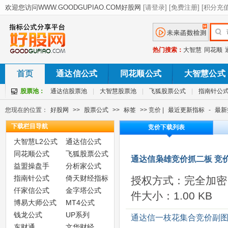
热门搜索：
大智慧
同花顺
首页
通达信公式
同花顺公式
大智慧公式
股票池：
通达信股票池
|
大智慧股票池
|
飞狐股票公式
|
指南针公
您现在的位置：
好股网
>>
股票公式
>>
标签
>> 竞价 |
最近更新指标
-
最新
下载栏目导航
竞价下载列表
大智慧L2公式
通达信公式
同花顺公式
飞狐股票公式
通达信枭雄竞价抓二板 竞价
益盟操盘手
分析家公式
指南针公式
倚天财经指标
授权方式：完全加密
仟家信公式
金字塔公式
件大小：1.00 KB
博易大师公式
MT4公式
钱龙公式
UP系列
通达信一枝花集合竞价副图
东财通
文华财经