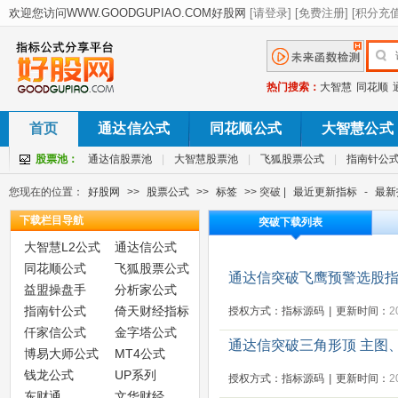
热门搜索：
大智慧
同花顺
首页
通达信公式
同花顺公式
大智慧公式
股票池：
通达信股票池
|
大智慧股票池
|
飞狐股票公式
|
指南针公
您现在的位置：
好股网
>>
股票公式
>>
标签
>> 突破 |
最近更新指标
-
最新
下载栏目导航
突破下载列表
大智慧L2公式
通达信公式
同花顺公式
飞狐股票公式
通达信突破飞鹰预警选股
益盟操盘手
分析家公式
指南针公式
倚天财经指标
授权方式：指标源码
|
更新时间：
2
仟家信公式
金字塔公式
通达信突破三角形顶 主图、
博易大师公式
MT4公式
钱龙公式
UP系列
授权方式：指标源码
|
更新时间：
2
东财通
文华财经