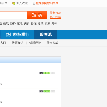
为首页
加入收藏
将好股网放到桌面
最新指标
热门指标
股
画线
趋势
波段
买卖
抄底
逃顶
机构
筹码
热门指标排行
股票池
票入门
|
股票知识
|
炒股经验
|
股市实战
s
s