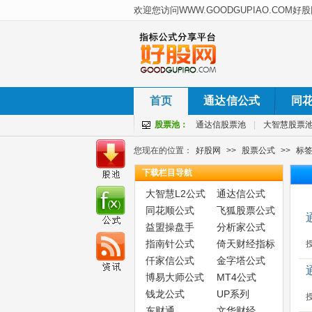
首页
通达信公式
同
股票池：
通达信股票池
|
大智慧股票
您现在的位置：
好股网
>>
股票公式
>>
标
下载栏目导航
大智慧L2公式
通达信公式
同花顺公式
飞狐股票公式
益盟操盘手
分析家公式
指南针公式
倚天财经指标
仟家信公式
金字塔公式
博易大师公式
MT4公式
钱龙公式
UP系列
东财通
文华财经