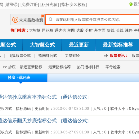
设
热门搜索：
大智慧
同花顺
通达信
主图
选股
分时
基本面
短线
长线
涨停
牛
花顺公式
大智慧公式
最近更新
最新指标推荐
池
|
飞狐股票公式
|
指南针公式
|
文华财经
股票资讯：
股
签
>> 抄底 |
最近更新指标
-
最新指标推荐
-
热门指标排行
-
字母检索
抄底下载列表
通达信抄底乘离率指标公式
通达信公式
[
]
授权方式：指标源码
|
更新时间：
2013-06-07 08:31:00
|
人气：0
|
软件大小：0 Byte
通达信乐翻天抄底指标公式
通达信公式
[
]
授权方式：指标源码
|
更新时间：
2013-05-27 09:01:00
|
人气：0
|
软件大小：0 Byte