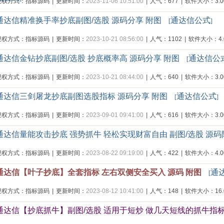
授权方式：指标源码
|
更新时间：
2023-11-06 10:51:00
|
人气：677
|
软件大小：3.00
通达信精准换手率抄底副图/选股 源码分享 附图
通达信公式
[
]
授权方式：指标源码
|
更新时间：
2023-10-21 08:56:00
|
人气：1102
|
软件大小：4.0
通达信金钻抄底副图/选股 抄底概率高 源码分享 附图
通达信公
[
授权方式：指标源码
|
更新时间：
2023-10-21 08:44:00
|
人气：640
|
软件大小：3.00
通达信三剑屠龙抄底副图选股指标 源码分享 附图
通达信公式
[
]
授权方式：指标源码
|
更新时间：
2023-09-01 09:41:00
|
人气：616
|
软件大小：3.00
通达信量能攻击抄底 强势抓牛 轻松实现财富自由 副图/选股 源
授权方式：指标源码
|
更新时间：
2023-08-22 09:19:00
|
人气：422
|
软件大小：4.00
通达信【叶子抄底】全套指标 左右双侧安全买入 源码 附图
通
[
授权方式：指标源码
|
更新时间：
2023-08-12 10:41:00
|
人气：148
|
软件大小：16.0
通达信【抄底抓牛】副图/选股 适用于短炒 做几天短线的抓牛指