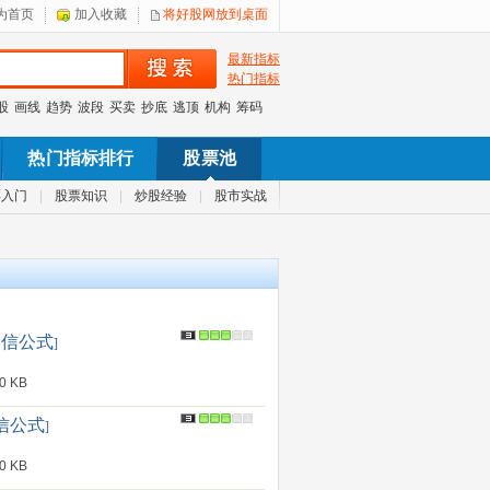
为首页
加入收藏
将好股网放到桌面
最新指标
热门指标
股
画线
趋势
波段
买卖
抄底
逃顶
机构
筹码
热门指标排行
股票池
票入门
|
股票知识
|
炒股经验
|
股市实战
达信公式
]
 KB
信公式
]
 KB