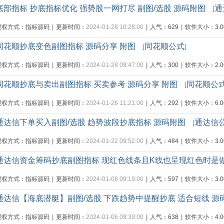
底部指标 抄底指标优化 强势股一网打尽 副图/选股 源码附图
通
[
授权方式：指标源码
|
更新时间：
2024-01-28 10:28:00
|
人气：629
|
软件大小：3.00
同花顺抄底变色副图指标 源码分享 附图
同花顺公式
[
]
授权方式：指标源码
|
更新时间：
2024-01-28 09:47:00
|
人气：300
|
软件大小：2.00
同花顺抄底与卖出副图指标 买卖参考 源码分享 附图
同花顺公
[
授权方式：指标源码
|
更新时间：
2024-01-26 11:21:00
|
人气：292
|
软件大小：6.00
通达信下单买入副图/选股 趋势波段抄底指标 源码附图
通达信
[
授权方式：指标源码
|
更新时间：
2024-01-22 09:52:00
|
人气：484
|
软件大小：3.00
通达信资金筹码抄底副图指标 现红色线条且K线也呈现红色时是
授权方式：指标源码
|
更新时间：
2024-01-08 09:19:00
|
人气：597
|
软件大小：3.00
通达信【海底潜艇】副图/选股 下跌趋势中提醒抄底 适合短线 源
授权方式：指标源码
|
更新时间：
2024-01-06 09:39:00
|
人气：638
|
软件大小：4.00