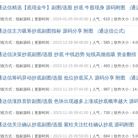
通达信精选【底现金牛】副图/选股 抄底 牛股现身 源码附图
通
[
授权方式：指标源码
|
更新时间：
2024-01-05 09:45:00
|
人气：610
|
软件大小：2.00
通达信主力吸筹抄底副图指标 源码分享 附图
通达信公式
[
]
授权方式：指标源码
|
更新时间：
2023-12-28 08:48:00
|
人气：585
|
软件大小：4.00
通达信决策抄底副图/选股 抄底 中线趋势 短线高抛低吸 资金翻倍
授权方式：指标源码
|
更新时间：
2023-12-15 09:46:00
|
人气：493
|
软件大小：3.00
通达信筹码异动抄底副图/选股 低位抄底买入 源码分享 附图
通
[
授权方式：指标源码
|
更新时间：
2023-11-29 07:44:00
|
人气：987
|
软件大小：14.0
通达信涨跌音阶副图/选股 色块出现越多上涨或抄底概率越大 源
授权方式：指标源码
|
更新时间：
2023-11-26 09:41:00
|
人气：730
|
软件大小：4.00
通达信关注确认抄底副图/选股 紫柱关注红柱确认抄底 源码附图
授权方式：指标源码
|
更新时间：
2023-11-26 08:59:00
|
人气：684
|
软件大小：5.00