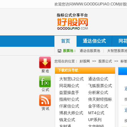
首页
通达信公式
同
股票池：
通达信股票池
|
大智慧股票
您现在的位置：
好股网
>>
股票公式
>>
标
下载栏目导航
大智慧L2公式
通达信公式
同花顺公式
飞狐股票公式
益盟操盘手
分析家公式
指南针公式
倚天财经指标
仟家信公式
金字塔公式
博易大师公式
MT4公式
钱龙公式
UP系列
东财通
文华财经