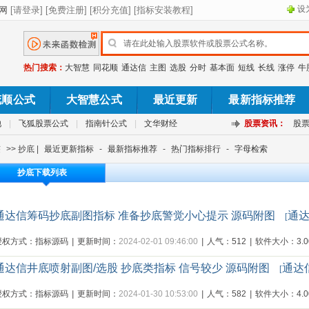
设
热门搜索：
大智慧
同花顺
通达信
主图
选股
分时
基本面
短线
长线
涨停
牛
花顺公式
大智慧公式
最近更新
最新指标推荐
池
|
飞狐股票公式
|
指南针公式
|
文华财经
股票资讯：
股
签
>> 抄底 |
最近更新指标
-
最新指标推荐
-
热门指标排行
-
字母检索
抄底下载列表
通达信筹码抄底副图指标 准备抄底警觉小心提示 源码附图
通
[
授权方式：指标源码
|
更新时间：
2024-02-01 09:46:00
|
人气：512
|
软件大小：3.00
通达信井底喷射副图/选股 抄底类指标 信号较少 源码附图
通达
[
授权方式：指标源码
|
更新时间：
2024-01-30 10:53:00
|
人气：582
|
软件大小：4.00