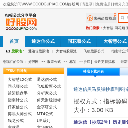
热门搜索：
大智慧
同花顺
首页
通达信公式
同花顺公式
大智慧公式
股票池：
通达信股票池
|
大智慧股票池
|
飞狐股票公式
|
指南针公
您现在的位置：
好股网
>>
股票公式
>>
标签
>> 抄底 |
最近更新指标
-
最新
下载栏目导航
抄底下载列表
大智慧L2公式
通达信公式
同花顺公式
飞狐股票公式
通达信黑马反弹抄底副图指
益盟操盘手
分析家公式
指南针公式
倚天财经指标
授权方式：指标源码
仟家信公式
金字塔公式
大小：3.00 KB
博易大师公式
MT4公式
钱龙公式
UP系列
通达信【抄底2号】历史测
东财通
文华财经