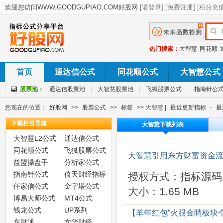
热门搜索：
大智慧
同花顺
首页
通达信公式
同花顺公式
大智慧公式
股票池：
通达信股票池
|
大智慧股票池
|
飞狐股票公式
|
指南针公
您现在的位置：
好股网
>>
股票公式
>>
标签
>> 大智慧 |
最近更新指标
-
最
下载栏目导航
大智慧下载列表
大智慧L2公式
通达信公式
同花顺公式
飞狐股票公式
大智慧引用东方财富资金流
益盟操盘手
分析家公式
指南针公式
倚天财经指标
授权方式：指标源码
仟家信公式
金字塔公式
大小：1.65 MB
博易大师公式
MT4公式
钱龙公式
UP系列
【羊年红包”火眼金睛板块
东财通
文华财经