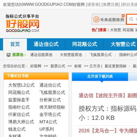
热门搜索：
大智慧
同花顺
首页
通达信公式
同花顺公式
大智慧公式
股票池：
通达信股票池
|
大智慧股票池
|
飞狐股票公式
|
指南针公
您现在的位置：
好股网
>>
股票公式
>>
标签
>> 主升浪 |
最近更新指标
-
最
下载栏目导航
主升浪下载列表
大智慧L2公式
通达信公式
同花顺公式
飞狐股票公式
通达信【波段主升浪】副图
益盟操盘手
分析家公式
指南针公式
倚天财经指标
授权方式：指标源码
仟家信公式
金字塔公式
小：12.0 KB
博易大师公式
MT4公式
钱龙公式
UP系列
2026【龙马合一】专为
东财通
文华财经