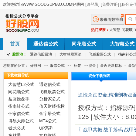
热门搜索：
大智慧
同花顺
首页
通达信公式
同花顺公式
大智慧公式
股票池：
通达信股票池
|
大智慧股票池
|
飞狐股票公式
|
指南针公
您现在的位置：
好股网
>>
股票公式
>>
标签
>> 资金 |
最近更新指标
-
最新
下载栏目导航
资金下载列表
大智慧L2公式
通达信公式
同花顺公式
飞狐股票公式
追涨杀跌资金:精准剖析盘
益盟操盘手
分析家公式
指南针公式
倚天财经指标
授权方式：指标源码
仟家信公式
金字塔公式
125
|
软件大小：8.00
博易大师公式
MT4公式
钱龙公式
UP系列
〖战甲共振 战甲筹码 战
东财通
文华财经