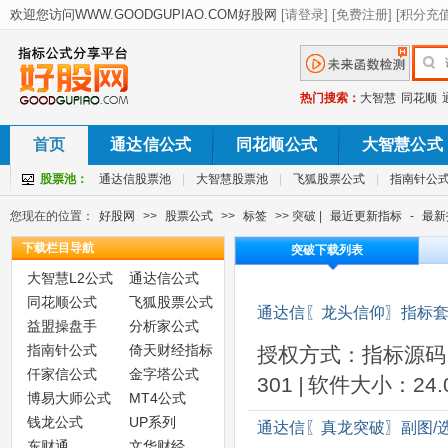
热门搜索：
大智慧
同花顺
首页
通达信公式
同花顺公式
大智慧公式
股票池：
通达信股票池
|
大智慧股票池
|
飞狐股票公式
|
指南针公
您现在的位置：
好股网
>>
股票公式
>>
标签
>> 突破 |
最近更新指标
-
最新
下载栏目导航
突破下载列表
大智慧L2公式
通达信公式
同花顺公式
飞狐股票公式
通达信〖龙头信仰〗指标套
益盟操盘手
分析家公式
指南针公式
倚天财经指标
授权方式：指标源码
仟家信公式
金字塔公式
301
|
软件大小：24.0
博易大师公式
MT4公式
钱龙公式
UP系列
通达信〖真龙突破〗副图/
东财通
文华财经