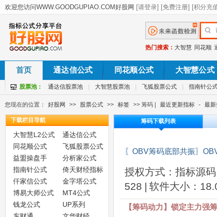
热门搜索：
大智慧
同花顺
首页
通达信公式
同花顺公式
大智慧公式
股票池：
通达信股票池
|
大智慧股票池
|
飞狐股票公式
|
指南针公
您现在的位置：
好股网
>>
股票公式
>>
标签
>> 筹码 |
最近更新指标
-
最新
下载栏目导航
筹码下载列表
大智慧L2公式
通达信公式
同花顺公式
飞狐股票公式
〖OBV筹码底部共振〗O
益盟操盘手
分析家公式
指南针公式
倚天财经指标
授权方式：指标源码
仟家信公式
金字塔公式
528
|
软件大小：18.0
博易大师公式
MT4公式
钱龙公式
UP系列
【筹码动力】锁定主力强筹
东财通
文华财经