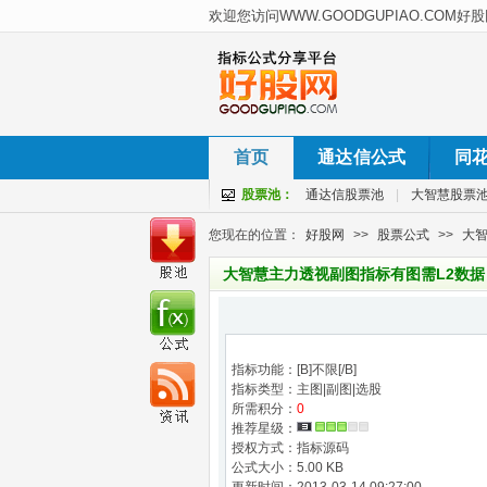
首页
通达信公式
同
股票池：
通达信股票池
|
大智慧股票
您现在的位置：
好股网
>>
股票公式
>>
大智
大智慧主力透视副图指标有图需L2数据
指标功能：[B]不限[/B]
指标类型：主图|副图|选股
所需积分：
0
推荐星级：
授权方式：指标源码
公式大小：5.00 KB