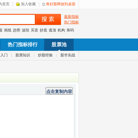
为首页
加入收藏
将好股网放到桌面
最新指标
热门指标
股
画线
趋势
波段
买卖
抄底
逃顶
机构
筹码
热门指标排行
股票池
票入门
|
股票知识
|
炒股经验
|
股市实战
点击复制内容