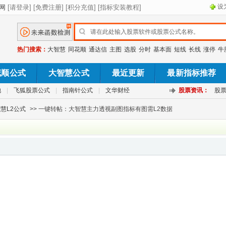
设
热门搜索：
大智慧
同花顺
通达信
主图
选股
分时
基本面
短线
长线
涨停
牛
花顺公式
大智慧公式
最近更新
最新指标推荐
池
|
飞狐股票公式
|
指南针公式
|
文华财经
股票资讯：
股
慧L2公式
>> 一键转帖：大智慧主力透视副图指标有图需L2数据