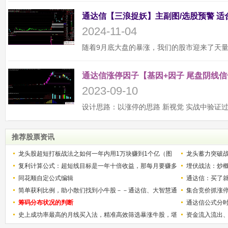
2024-11-04
通达信涨停因子【基因+因子 尾盘阴线信
2023-09-10
推荐股票资讯
龙头股超短打板战法之如何一年内用1万块赚到1个亿（图
龙头蓄力突破
解）
复利计算公式：超短线目标是一年十倍收益，那每月要赚多
的技巧（图解
埋伏战法：炒
少？
同花顺自定公式编辑
通达信：买了就
简单获利比例，助小散们找到小牛股－－通达信、大智慧通
集合竞价抓涨
用
筹码分布状况的判断
通达信公式分
史上成功率最高的月线买入法，精准高效筛选暴涨牛股，堪
资金流入流出
称选股法宝！