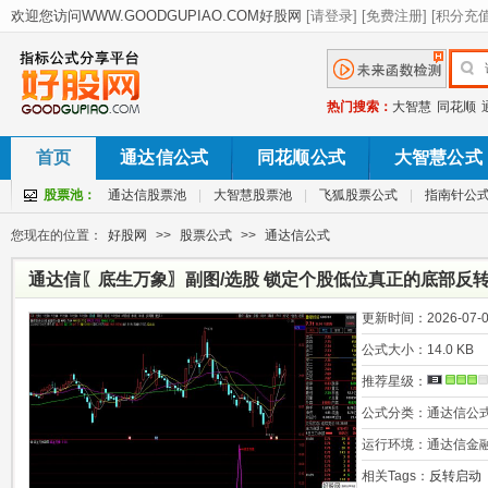
热门搜索：
大智慧
同花顺
首页
通达信公式
同花顺公式
大智慧公式
股票池：
通达信股票池
|
大智慧股票池
|
飞狐股票公式
|
指南针公
您现在的位置：
好股网
>>
股票公式
>>
通达信公式
通达信〖底生万象〗副图/选股 锁定个股低位真正的底部反转
更新时间：
2026-07-0
公式大小：
14.0 KB
推荐星级：
公式分类：
通达信公
运行环境：
通达信金
相关Tags：
反转启动