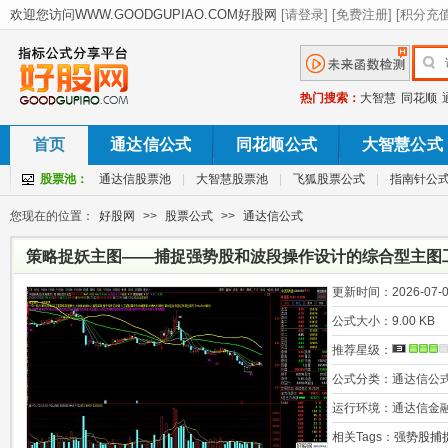
热门搜索：
大智慧
同花顺
首页
通达信公式
同花顺公式
大智慧公式
股票池：
通达信股票池
|
大智慧股票池
|
飞狐股票公式
|
指南针公
您现在的位置：
好股网
>>
股票公式
>>
通达信公式
策略捉妖主图——捕捉强势股和波段操作设计的综合型主图
更新时间：
2026-07-0
公式大小：
9.00 KB
推荐星级：
公式分类：
通达信公
运行环境：
通达信金
相关Tags：
强势股捕