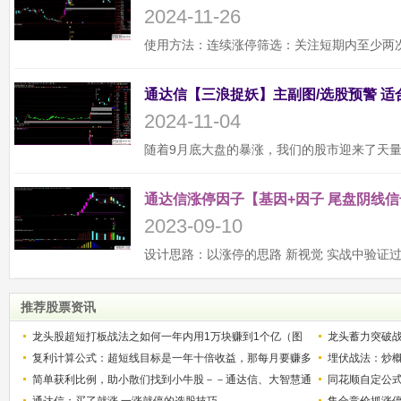
2024-11-26
2024-11-04
通达信涨停因子【基因+因子 尾盘阴线信
2023-09-10
推荐股票资讯
龙头股超短打板战法之如何一年内用1万块赚到1个亿（图
龙头蓄力突破
解）
复利计算公式：超短线目标是一年十倍收益，那每月要赚多
的技巧（图解
埋伏战法：炒
少？
简单获利比例，助小散们找到小牛股－－通达信、大智慧通
同花顺自定公
用
通达信：买了就涨 一涨就停的选股技巧
集合竞价抓涨