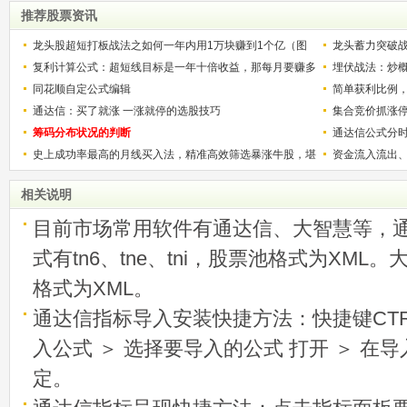
推荐股票资讯
龙头股超短打板战法之如何一年内用1万块赚到1个亿（图
龙头蓄力突破
解）
复利计算公式：超短线目标是一年十倍收益，那每月要赚多
的技巧（图解
埋伏战法：炒
少？
同花顺自定公式编辑
简单获利比例
通达信：买了就涨 一涨就停的选股技巧
用
集合竞价抓涨
筹码分布状况的判断
通达信公式分
史上成功率最高的月线买入法，精准高效筛选暴涨牛股，堪
资金流入流出
称选股法宝！
相关说明
目前市场常用软件有通达信、大智慧等，
式有tn6、tne、tni，股票池格式为XML
格式为XML。
通达信指标导入安装快捷方法：快捷键CTRL
入公式 ＞ 选择要导入的公式 打开 ＞ 在
定。