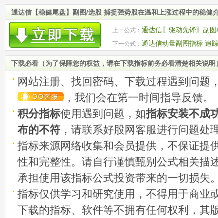
通达信【稳健尾盘】副图/选股 捕捉强势股在温和上涨过程中的稳健
通达信〖驱动先锋〗副图
上一公式：
号 源码
通达信动量副图指标 追
下一公式：
力资金的流入情况
下载必看（为了保障您的权益，请在下载指标前务必看清楚相关说明
网站注册、找回密码、下载过程遇到问题
，我们会在第一时间指导反馈。
积分指标
使用遇到问题，如
指标安装不成
布的不符
，请联系好股网客服进行问题处
指标来源网络收集和会员提供，不保证提
性和完整性。请自行谨慎甄别公式相关描
承担使用该指标公式投资带来的一切损失
指标仅供学习和研究使用，不得用于商业
下载的指标、软件等不拥有任何权利，其