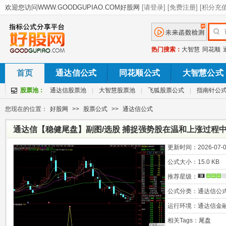
热门搜索：
大智慧
同花顺
首页
通达信公式
同花顺公式
大智慧公式
股票池：
通达信股票池
|
大智慧股票池
|
飞狐股票公式
|
指南针公
您现在的位置：
好股网
>>
股票公式
>>
通达信公式
通达信【稳健尾盘】副图/选股 捕捉强势股在温和上涨过程中
码
更新时间：
2026-07-0
公式大小：
15.0 KB
推荐星级：
公式分类：
通达信公
运行环境：
通达信金
相关Tags：
尾盘