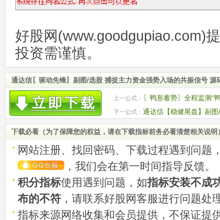
好股网(www.goodgupiao.c
投资需谨慎。
通达信〖驱动先锋〗副图/选股 捕捉主力资金强势入场的共振信号 源
〖鸭形蓄势〗全程监测“
上一公式：
（尝试）”的过程
通达信【稳健尾盘】副图
下一公式：
稳健介入机会 源码
下载必看（为了保障您的权益，请在下载指标前务必看清楚相关说明
网站注册、找回密码、下载过程遇到问题
，我们会在第一时间指导反馈。
积分指标
使用遇到问题，如
指标安装不成
布的不符
，请联系好股网客服进行问题处
指标来源网络收集和会员提供，不保证提