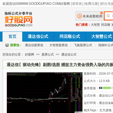
热门搜索：
大智慧
同花顺
首页
通达信公式
同花顺公式
大智慧公式
股票池：
通达信股票池
|
大智慧股票池
|
飞狐股票公式
|
指南针公
您现在的位置：
好股网
>>
股票公式
>>
通达信公式
通达信〖驱动先锋〗副图/选股 捕捉主力资金强势入场的共振
更新时间：
2026-07-0
公式大小：
12.0 KB
推荐星级：
公式分类：
通达信公
运行环境：
通达信金
相关Tags：
主力进场