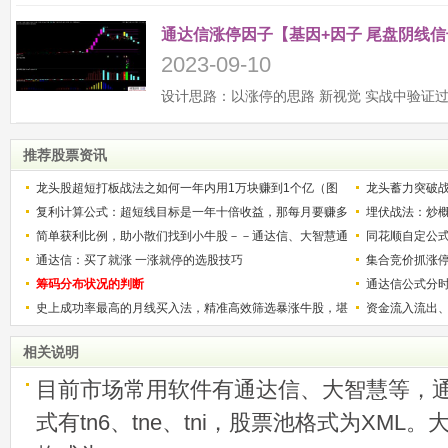
通达信涨停因子【基因+因子 尾盘阴线信
2023-09-10
推荐股票资讯
龙头股超短打板战法之如何一年内用1万块赚到1个亿（图
龙头蓄力突破
解）
复利计算公式：超短线目标是一年十倍收益，那每月要赚多
的技巧（图解
埋伏战法：炒
少？
简单获利比例，助小散们找到小牛股－－通达信、大智慧通
同花顺自定公
用
通达信：买了就涨 一涨就停的选股技巧
集合竞价抓涨
筹码分布状况的判断
通达信公式分
史上成功率最高的月线买入法，精准高效筛选暴涨牛股，堪
资金流入流出
称选股法宝！
相关说明
目前市场常用软件有通达信、大智慧等，
式有tn6、tne、tni，股票池格式为XML