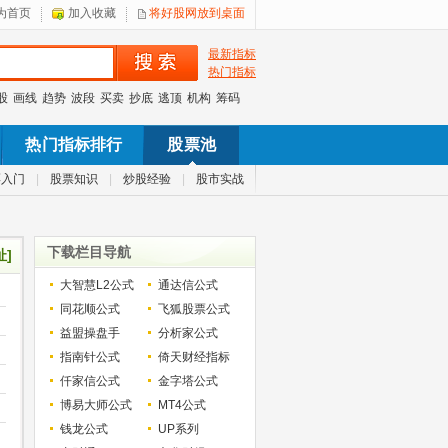
为首页
加入收藏
将好股网放到桌面
最新指标
热门指标
股
画线
趋势
波段
买卖
抄底
逃顶
机构
筹码
热门指标排行
股票池
票入门
|
股票知识
|
炒股经验
|
股市实战
下载栏目导航
址]
大智慧L2公式
通达信公式
同花顺公式
飞狐股票公式
益盟操盘手
分析家公式
指南针公式
倚天财经指标
仟家信公式
金字塔公式
博易大师公式
MT4公式
钱龙公式
UP系列