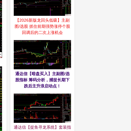
【2026新版龙回头低吸】主副
图/选股 抓住前期强势涨停个股
回调后的二次上涨机会
通达信【暗盘买入】主副图/选
股指标 筹码分析，捕捉长期下
跌后主升浪启动点！
通达信【捉鱼寻龙系统】套装指