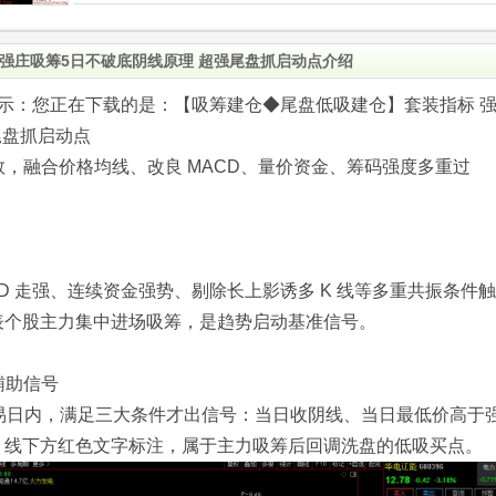
强庄吸筹5日不破底阴线原理 超强尾盘抓启动点介绍
.com)提示：您正在下载的是：【吸筹建仓◆尾盘低吸建仓】套装指标 
尾盘抓启动点
，融合价格均线、改良 MACD、量价资金、筹码强度多重过
D 走强、连续资金强势、剔除长上影诱多 K 线等多重共振条件触
表个股主力集中进场吸筹，是趋势启动基准信号。
辅助信号
交易日内，满足三大条件才出信号：当日收阴线、当日最低价高于
 线下方红色文字标注，属于主力吸筹后回调洗盘的低吸买点。