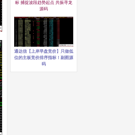
标 捕捉波段趋势起点 共振寻龙
源码
通达信【上岸早盘竞价】只做低
位的主板竞价排序指标！副图源
码