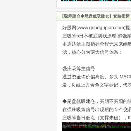
【吸筹建仓◆尾盘低吸建仓】套装指标 
好股网(www.goodgupiao
庄吸筹5日不破底阴线原理 超强
本通达信主图指标全程无未来函数
滤，核心分为两大信号体系：
强庄吸筹主信号
通过资金均价偏离度、多头 MAC
发，K 线上方青色文字标记，代
◆尾盘低吸建仓，买阴不买阳的
在强庄吸筹信号出现后的 5 个
庄吸筹当日低点（支撑未破），K