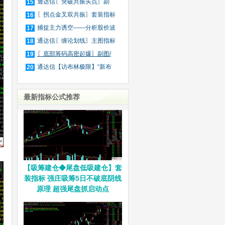
波
通达信〖突破共振买点〗副
15
图/
〖拐点金叉双共振〗套装指标
16
捕捉主力诱空——分析股价波
17
动
通达信〖缠论划线〗主图指标
18
〖底部筹码高密起爆〗副图/
19
选
通达信【访布林极限】“新布
20
林
最新指标公式推荐
【吸筹建仓◆尾盘低吸建仓】套
装指标 强庄吸筹5日不破底阴线
原理 超强尾盘抓启动点