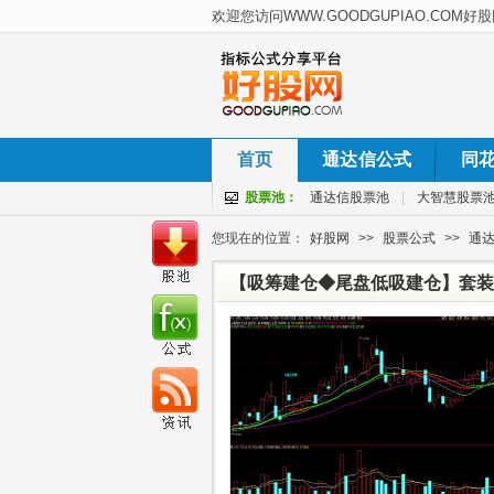
首页
通达信公式
同
股票池：
通达信股票池
|
大智慧股票
您现在的位置：
好股网
>>
股票公式
>>
通
【吸筹建仓◆尾盘低吸建仓】套装
抓启动点