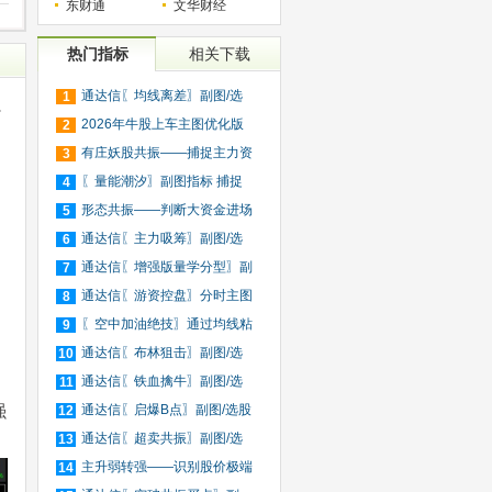
东财通
文华财经
热门指标
相关下载
通达信〖均线离差〗副图/选
1
强
股
2026年牛股上车主图优化版
2
指标
有庄妖股共振——捕捉主力资
3
金
〖量能潮汐〗副图指标 捕捉
4
资
形态共振——判断大资金进场
5
和
通达信〖主力吸筹〗副图/选
6
股
通达信〖增强版量学分型〗副
7
图
通达信〖游资控盘〗分时主图
8
指
〖空中加油绝技〗通过均线粘
9
合
通达信〖布林狙击〗副图/选
10
股
通达信〖铁血擒牛〗副图/选
11
强
股
通达信〖启爆B点〗副图/选股
12
通达信〖超卖共振〗副图/选
13
股
主升弱转强——识别股价极端
14