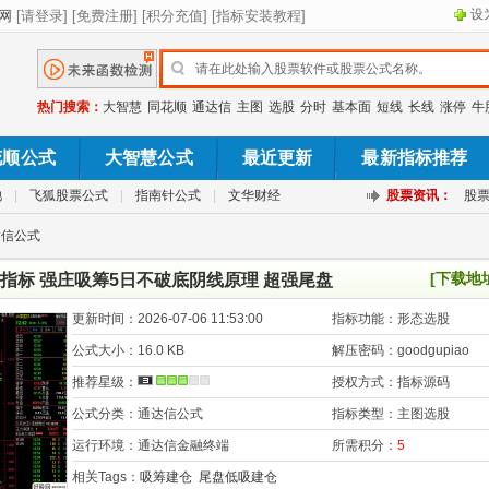
设
热门搜索：
大智慧
同花顺
通达信
主图
选股
分时
基本面
短线
长线
涨停
牛
花顺公式
大智慧公式
最近更新
最新指标推荐
池
|
飞狐股票公式
|
指南针公式
|
文华财经
股票资讯：
股
达信公式
[下载地
指标 强庄吸筹5日不破底阴线原理 超强尾盘
更新时间：
2026-07-06 11:53:00
指标功能：
形态选股
公式大小：
16.0 KB
解压密码：
goodgupiao
推荐星级：
授权方式：
指标源码
公式分类：
通达信公式
指标类型：
主图选股
运行环境：
通达信金融终端
所需积分：
5
相关Tags：
吸筹建仓
尾盘低吸建仓