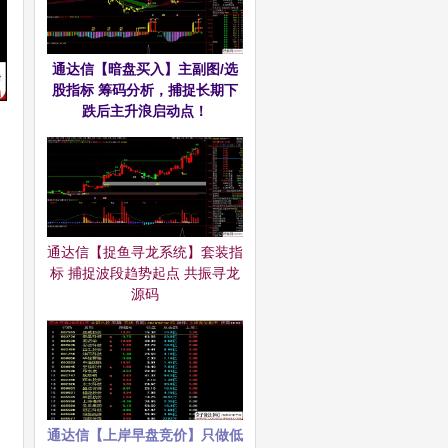
通达信【暗盘买入】主副图/选
股指标 筹码分析，捕捉长期下
跌后主升浪启动点！
通达信【捉鱼寻龙系统】套装指
标 捕捉波段趋势起点 共振寻龙
源码
通达信【上岸早盘竞价】只做低