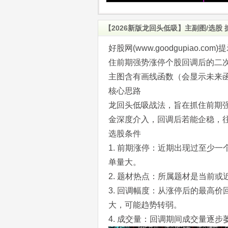
【2026新版龙回头低吸】主副图/选
好股网(www.goodgupiao.
住前期强势涨停个股回调后的二
主图含有画线函数（会显示未来
核心思路
龙回头低吸战法，旨在抓住前期
金深度介入，回调后若能企稳，
选股条件
1. 前期涨停：近期出现过至少
单量大。
2. 题材热点：所属题材是当前
3. 回调幅度：从涨停后的最高价
大，可能趋势转弱。
4. 成交量：回调期间成交量逐