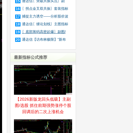
波
通达信〖突破共振买点〗副
15
图/
〖拐点金叉双共振〗套装指标
16
捕捉主力诱空——分析股价波
17
动
通达信〖缠论划线〗主图指标
18
〖底部筹码高密起爆〗副图/
19
选
通达信【访布林极限】“新布
20
林
最新指标公式推荐
【2026新版龙回头低吸】主副
图/选股 抓住前期强势涨停个股
回调后的二次上涨机会