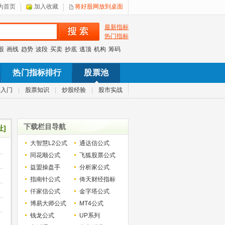
为首页
加入收藏
将好股网放到桌面
最新指标
热门指标
股
画线
趋势
波段
买卖
抄底
逃顶
机构
筹码
热门指标排行
股票池
票入门
|
股票知识
|
炒股经验
|
股市实战
下载栏目导航
址]
大智慧L2公式
通达信公式
同花顺公式
飞狐股票公式
益盟操盘手
分析家公式
指南针公式
倚天财经指标
仟家信公式
金字塔公式
博易大师公式
MT4公式
钱龙公式
UP系列