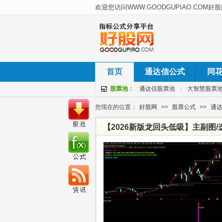
首页
通达信公式
同
股票池：
通达信股票池
|
大智慧股票
您现在的位置：
好股网
>>
股票公式
>>
通
【2026新版龙回头低吸】主副图
机会