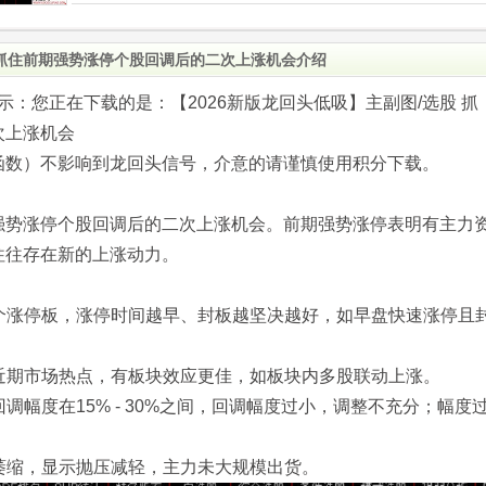
股 抓住前期强势涨停个股回调后的二次上涨机会介绍
com)提示：您正在下载的是：【2026新版龙回头低吸】主副图/选股 抓
次上涨机会
函数）不影响到龙回头信号，介意的请谨慎使用积分下载。
强势涨停个股回调后的二次上涨机会。前期强势涨停表明有主力
往往存在新的上涨动力。
一个涨停板，涨停时间越早、封板越坚决越好，如早盘快速涨停且
或近期市场热点，有板块效应更佳，如板块内多股联动上涨。
回调幅度在15% - 30%之间，回调幅度过小，调整不充分；幅度
步萎缩，显示抛压减轻，主力未大规模出货。