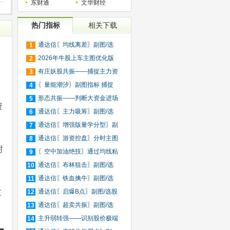
东财通
文华财经
热门指标
相关下载
通达信〖均线离差〗副图/选
1
股
2026年牛股上车主图优化版
2
指标
有庄妖股共振——捕捉主力资
3
金
〖量能潮汐〗副图指标 捕捉
4
资
形态共振——判断大资金进场
5
资
和
通达信〖主力吸筹〗副图/选
6
股
通达信〖增强版量学分型〗副
7
图
通达信〖游资控盘〗分时主图
8
封
指
〖空中加油绝技〗通过均线粘
9
合
通达信〖布林狙击〗副图/选
10
股
通达信〖铁血擒牛〗副图/选
11
过
股
通达信〖启爆B点〗副图/选股
12
通达信〖超卖共振〗副图/选
13
股
主升弱转强——识别股价极端
14