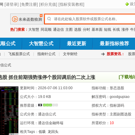
设
热门搜索：
大智慧
同花顺
通达信
主图
选股
分时
基本面
短线
长线
涨停
牛
花顺公式
大智慧公式
最近更新
最新指标推荐
池
|
飞狐股票公式
|
指南针公式
|
文华财经
股票资讯：
股
达信公式
[下载地
/选股 抓住前期强势涨停个股回调后的二次上涨
更新时间：
2026-07-06 11:03:00
指标功能：
形态选股
公式大小：
19.0 KB
解压密码：
goodgupiao
推荐星级：
授权方式：
指标源码
公式分类：
通达信公式
指标类型：
主图副图选股
运行环境：
通达信金融终端
所需积分：
10
相关Tags：
低吸
龙回头