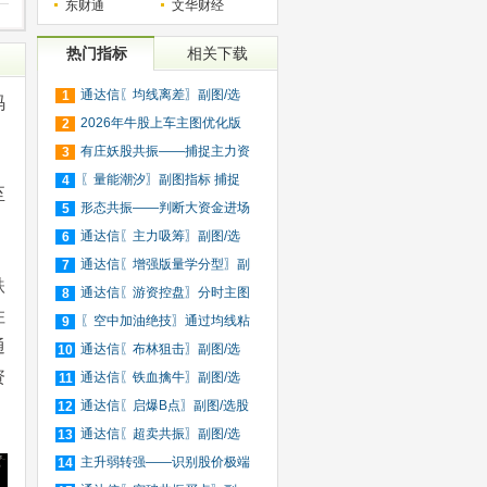
东财通
文华财经
热门指标
相关下载
通达信〖均线离差〗副图/选
1
码
股
2026年牛股上车主图优化版
2
指标
有庄妖股共振——捕捉主力资
3
。
金
〖量能潮汐〗副图指标 捕捉
4
至
资
形态共振——判断大资金进场
5
和
通达信〖主力吸筹〗副图/选
6
股
通达信〖增强版量学分型〗副
7
跌
图
通达信〖游资控盘〗分时主图
8
住
指
〖空中加油绝技〗通过均线粘
9
通
合
通达信〖布林狙击〗副图/选
10
资
股
通达信〖铁血擒牛〗副图/选
11
股
通达信〖启爆B点〗副图/选股
12
通达信〖超卖共振〗副图/选
13
股
主升弱转强——识别股价极端
14