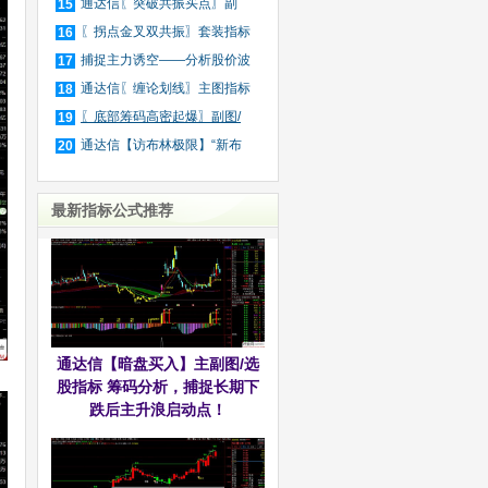
波
通达信〖突破共振买点〗副
15
图/
〖拐点金叉双共振〗套装指标
16
捕捉主力诱空——分析股价波
17
动
通达信〖缠论划线〗主图指标
18
〖底部筹码高密起爆〗副图/
19
选
通达信【访布林极限】“新布
20
林
最新指标公式推荐
通达信【暗盘买入】主副图/选
股指标 筹码分析，捕捉长期下
跌后主升浪启动点！