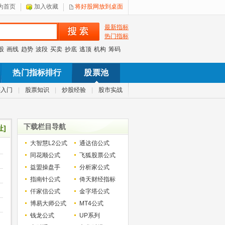
为首页
加入收藏
将好股网放到桌面
最新指标
热门指标
股
画线
趋势
波段
买卖
抄底
逃顶
机构
筹码
热门指标排行
股票池
票入门
|
股票知识
|
炒股经验
|
股市实战
下载栏目导航
址]
大智慧L2公式
通达信公式
同花顺公式
飞狐股票公式
益盟操盘手
分析家公式
指南针公式
倚天财经指标
仟家信公式
金字塔公式
博易大师公式
MT4公式
钱龙公式
UP系列