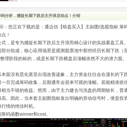
筹码分析，捕捉长期下跌后主升浪启动点！介绍
.com)提示：您正在下载的是：通达信【暗盘买入】主副图/选股指标 筹
动点！
公式，是专为捕捉长期下跌后主升浪而精心设计的实战看盘工具
两部分组成，核心应用场景是观测股票池中那些经历长期下跌（
盘整理阶段的标的，或是长期下跌横盘后涨幅依然不大的潜力股。
基本面没有恶化甚至出现改善迹象，主力资金往往会在漫长的下
股一旦完成筹码收集，后期通常会迎来可观的涨幅。若能精准抓
得相当不错的收益。然而，由于主力建仓与洗盘的周期较长，普
极高。因此，当本套主副图指标发出明确的异动信号时，便是投
浪行情的绝佳时机。
函数winner和cost。