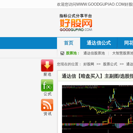
首页
通达信公式
同
股票池：
通达信股票池
|
大智慧股票
您现在的位置：
好股网
>>
股票公式
>>
通
通达信【暗盘买入】主副图/选股
点！