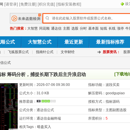
设
热门搜索：
大智慧
同花顺
通达信
主图
选股
分时
基本面
短线
长线
涨停
牛
花顺公式
大智慧公式
最近更新
最新指标推荐
池
|
飞狐股票公式
|
指南针公式
|
文华财经
股票资讯：
股
达信公式
[下载地
指标 筹码分析，捕捉长期下跌后主升浪启动
更新时间：
2026-07-06 09:36:00
指标功能：
波段买卖
公式大小：
31.0 KB
解压密码：
goodgupiao
推荐星级：
授权方式：
指标源码
公式分类：
通达信公式
指标类型：
主图副图选股
运行环境：
通达信金融终端
所需积分：
5
相关Tags：
暗盘买入