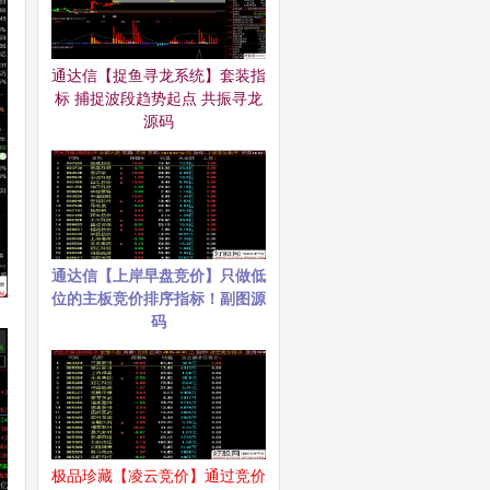
通达信【捉鱼寻龙系统】套装指
标 捕捉波段趋势起点 共振寻龙
源码
通达信【上岸早盘竞价】只做低
位的主板竞价排序指标！副图源
码
极品珍藏【凌云竞价】通过竞价