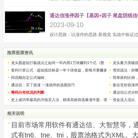
通达信涨停因子【基因+因子 尾盘阴线信
2023-09-10
推荐股票资讯
龙头股超短打板战法之如何一年内用1万块赚到1个亿（图
龙头蓄力突破
解）
复利计算公式：超短线目标是一年十倍收益，那每月要赚多
的技巧（图解
埋伏战法：炒
少？
同花顺自定公式编辑
简单获利比例
通达信：买了就涨 一涨就停的选股技巧
用
集合竞价抓涨
筹码分布状况的判断
通达信公式分
史上成功率最高的月线买入法，精准高效筛选暴涨牛股，堪
资金流入流出
称选股法宝！
相关说明
目前市场常用软件有通达信、大智慧等，
式有tn6、tne、tni，股票池格式为XML