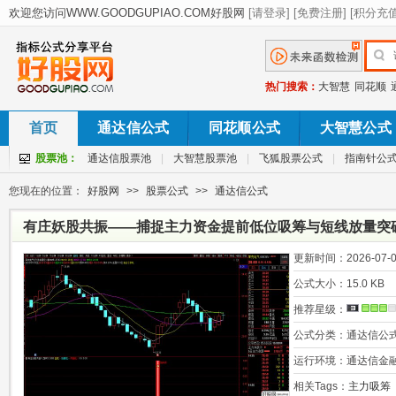
热门搜索：
大智慧
同花顺
首页
通达信公式
同花顺公式
大智慧公式
股票池：
通达信股票池
|
大智慧股票池
|
飞狐股票公式
|
指南针公
您现在的位置：
好股网
>>
股票公式
>>
通达信公式
有庄妖股共振——捕捉主力资金提前低位吸筹与短线放量突
买点”
更新时间：
2026-07-0
公式大小：
15.0 KB
推荐星级：
公式分类：
通达信公
运行环境：
通达信金
相关Tags：
主力吸筹