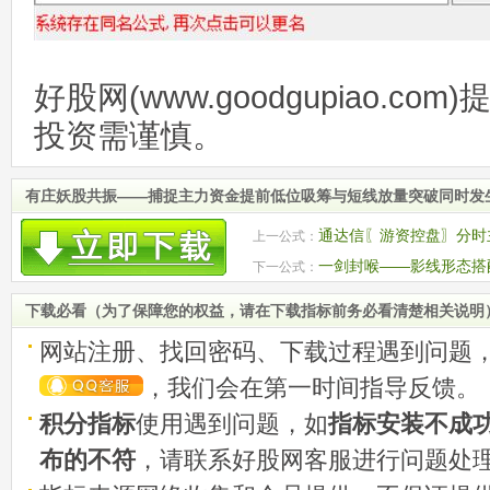
好股网(www.goodgupiao.c
投资需谨慎。
有庄妖股共振——捕捉主力资金提前低位吸筹与短线放量突破同时发生
通达信〖游资控盘〗分时
上一公式：
位 源码
一剑封喉——影线形态搭
下一公式：
+CCI+KDJ共振
下载必看（为了保障您的权益，请在下载指标前务必看清楚相关说明
网站注册、找回密码、下载过程遇到问题
，我们会在第一时间指导反馈。
积分指标
使用遇到问题，如
指标安装不成
布的不符
，请联系好股网客服进行问题处