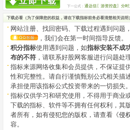
号 源码
通达信〖游资控盘〗分时
下一公式：
位 源码
下载必看（为了保障您的权益，请在下载指标前务必看清楚相关说明
网站注册、找回密码、下载过程遇到问题
，我们会在第一时间指导反馈。
积分指标
使用遇到问题，如
指标安装不成
布的不符
，请联系好股网客服进行问题处
指标来源网络收集和会员提供，不保证提
性和完整性。请自行谨慎甄别公式相关描
承担使用该指标公式投资带来的一切损失
指标仅供学习和研究使用，不得用于商业
下载的指标、软件等不拥有任何权利，其
者所有，如有侵犯您的版权，请查看《
侵
容。