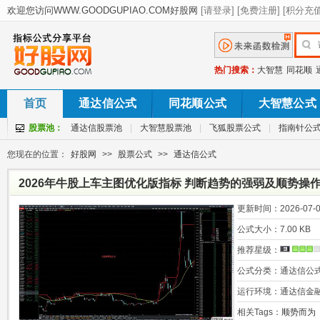
热门搜索：
大智慧
同花顺
首页
通达信公式
同花顺公式
大智慧公式
股票池：
通达信股票池
|
大智慧股票池
|
飞狐股票公式
|
指南针公
您现在的位置：
好股网
>>
股票公式
>>
通达信公式
2026年牛股上车主图优化版指标 判断趋势的强弱及顺势操
更新时间：
2026-07-0
公式大小：
7.00 KB
推荐星级：
公式分类：
通达信公
运行环境：
通达信金
相关Tags：
顺势而为