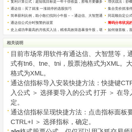
解）
复利计算公式：超短线目标是一年十倍收益，那每月要赚多
的技巧（图解
埋伏战法：炒
少？
通达信：买了就涨 一涨就停的选股技巧
集合竞价抓涨
简单获利比例，助小散们找到小牛股－－通达信、大智慧通
同花顺自定公
用
通达信公式分时预警的设置
筹码分布状况
史上成功率最高的月线买入法，精准高效筛选暴涨牛股，堪
如何做首板，
称选股法宝！
相关说明
目前市场常用软件有通达信、大智慧等，
式有tn6、tne、tni，股票池格式为XML
格式为XML。
通达信指标导入安装快捷方法：快捷键CTRL
入公式 ＞ 选择要导入的公式 打开 ＞ 在
定。
通达信指标呈现快捷方法：点击指标面板
CTRL+I ＞ 选择指标，确定。
alg
格式股票公式，仅仅可以用飞狐交易师