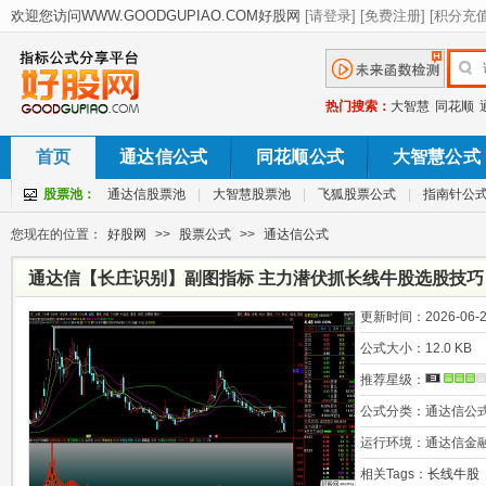
热门搜索：
大智慧
同花顺
首页
通达信公式
同花顺公式
大智慧公式
股票池：
通达信股票池
|
大智慧股票池
|
飞狐股票公式
|
指南针公
您现在的位置：
好股网
>>
股票公式
>>
通达信公式
通达信【长庄识别】副图指标 主力潜伏抓长线牛股选股技巧
更新时间：
2026-06-2
公式大小：
12.0 KB
推荐星级：
公式分类：
通达信公
运行环境：
通达信金
相关Tags：
长线牛股