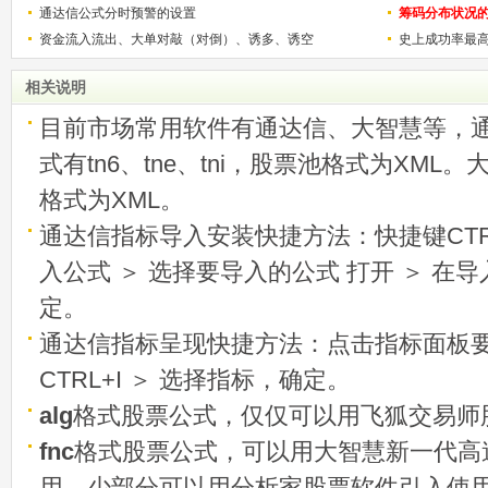
用
通达信公式分时预警的设置
筹码分布状况
资金流入流出、大单对敲（对倒）、诱多、诱空
史上成功率最
称选股法宝！
相关说明
目前市场常用软件有通达信、大智慧等，
式有tn6、tne、tni，股票池格式为XML
格式为XML。
通达信指标导入安装快捷方法：快捷键CTRL
入公式 ＞ 选择要导入的公式 打开 ＞ 在
定。
通达信指标呈现快捷方法：点击指标面板
CTRL+I ＞ 选择指标，确定。
alg
格式股票公式，仅仅可以用飞狐交易师
fnc
格式股票公式，可以用大智慧新一代高
用，少部分可以用分析家股票软件引入使