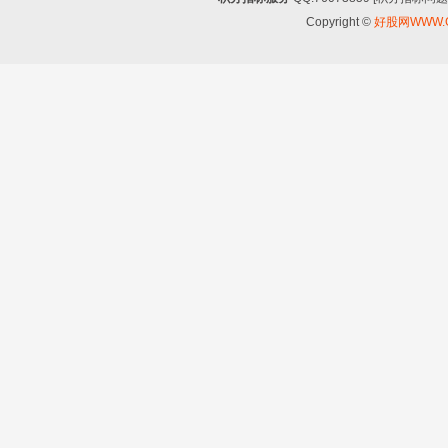
Copyright ©
好股网WWW.G