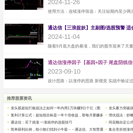
2024-11-26
2024-11-04
通达信涨停因子【基因+因子 尾盘阴线信
2023-09-10
推荐股票资讯
龙头股超短打板战法之如何一年内用1万块赚到1个亿（图
龙头蓄力突破
解）
复利计算公式：超短线目标是一年十倍收益，那每月要赚多
的技巧（图解
埋伏战法：炒
少？
通达信：买了就涨 一涨就停的选股技巧
同花顺自定公
简单获利比例，助小散们找到小牛股－－通达信、大智慧通
集合竞价抓涨