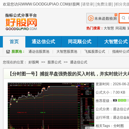
热门搜索：
大智慧
同花顺
首页
通达信公式
同花顺公式
大智慧公式
股票池：
通达信股票池
|
大智慧股票池
|
飞狐股票公式
|
指南针公
您现在的位置：
好股网
>>
股票公式
>>
通达信公式
【分时图一号】捕捉早盘强势股的买入时机，并实时统计大
更新时间：
2026-06-2
公式大小：
7.00 KB
推荐星级：
公式分类：
通达信公
运行环境：
通达信金
相关Tags：
分时图