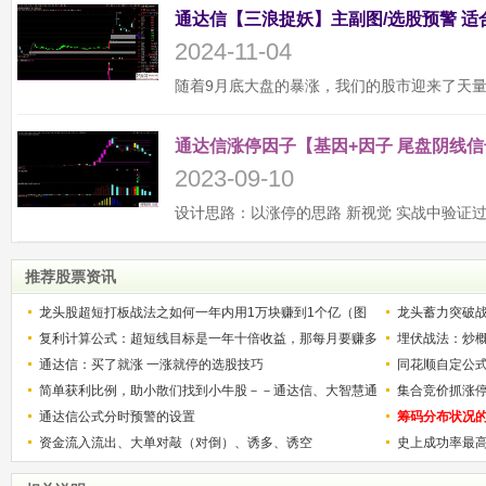
2024-11-04
通达信涨停因子【基因+因子 尾盘阴线信
2023-09-10
推荐股票资讯
龙头股超短打板战法之如何一年内用1万块赚到1个亿（图
龙头蓄力突破
解）
复利计算公式：超短线目标是一年十倍收益，那每月要赚多
的技巧（图解
埋伏战法：炒
少？
通达信：买了就涨 一涨就停的选股技巧
同花顺自定公
简单获利比例，助小散们找到小牛股－－通达信、大智慧通
集合竞价抓涨
用
通达信公式分时预警的设置
筹码分布状况
资金流入流出、大单对敲（对倒）、诱多、诱空
史上成功率最
称选股法宝！