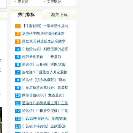
东财通
文华财经
热门指标
相关下载
【牛股侦测】一眼看清支撑与
1
压
龙虎榜主图 关键涨停K线副
2
图/
尾盘30分钟选股之超高胜率
3
版（
〖趋势共振〗判断股票的超买
4
超
超强量化竞价——开盘前
5
字
（9:3
通达信〖三把锁〗主图/选股
6
定
短
连续涨N日且量价齐升选股预
7
警
通达信【访布林极限】“新布
8
林
〖多层轨道背离拉升〗套装指
9
十
标
网传价值6800〖龙道量化〗
10
擒龙
通达信〖趋势轨道主升〗主副
11
图
通达信〖中枢多空突破〗主副
12
图
〖2026牛股建仓〗副图/选股
13
适
〖首板涨停共振〗主副图/选
14