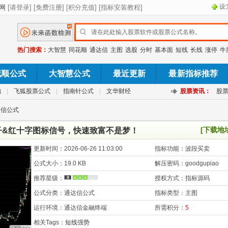
设
热门搜索：
大智慧
同花顺
通达信
主图
选股
分时
基本面
短线
长线
涨停
牛
花顺公式
大智慧公式
最近更新
最新指标推荐
池
|
飞狐股票公式
|
指南针公式
|
文华财经
股票资讯：
股
达信公式
[下载地
子&红十字图标信号，快速致富不是梦！
更新时间：
2026-06-26 11:03:00
指标功能：
波段买卖
公式大小：
19.0 KB
解压密码：
goodgupiao
推荐星级：
授权方式：
指标源码
公式分类：
通达信公式
指标类型：
主图
运行环境：
通达信金融终端
所需积分：
5
相关Tags：
短线强势