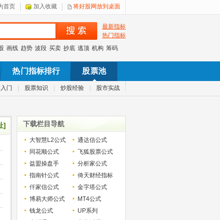
为首页
加入收藏
将好股网放到桌面
最新指标
热门指标
股
画线
趋势
波段
买卖
抄底
逃顶
机构
筹码
热门指标排行
股票池
票入门
|
股票知识
|
炒股经验
|
股市实战
下载栏目导航
址]
大智慧L2公式
通达信公式
同花顺公式
飞狐股票公式
益盟操盘手
分析家公式
指南针公式
倚天财经指标
仟家信公式
金字塔公式
博易大师公式
MT4公式
钱龙公式
UP系列