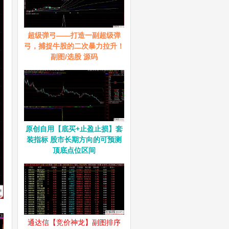
超级弹弓——打造一副超级弹
弓，捕捉牛股的二次暴力拉升！
副图/选股 源码
原创自用【底买+止盈止损】套
装指标 股市长期方向的可预测
顶底点位区间
通达信【竞价神龙】副图排序