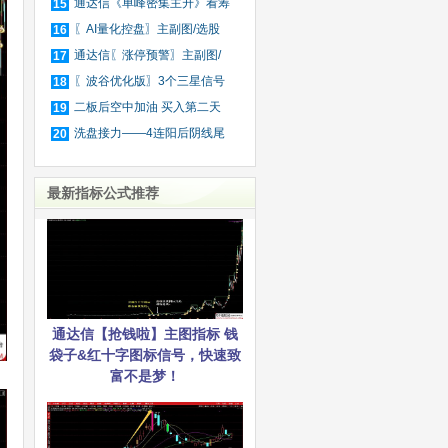
股
通达信《单峰密集主升》看筹
15
码
〖AI量化控盘〗主副图/选股
16
筛
通达信〖涨停预警〗主副图/
17
选
〖波谷优化版〗3个三星信号
18
捕
二板后空中加油 买入第二天
19
就
洗盘接力——4连阳后阴线尾
20
买
最新指标公式推荐
通达信【抢钱啦】主图指标 钱
袋子&红十字图标信号，快速致
富不是梦！