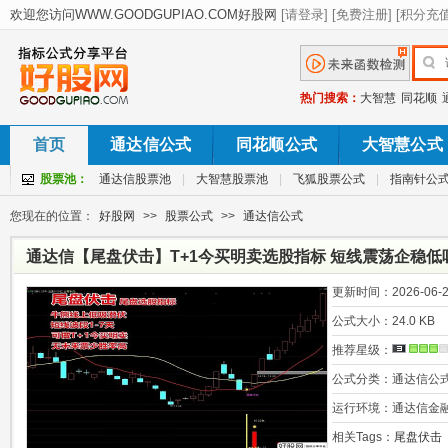
热门搜索：
大智慧
同花顺
首页
通达信公式
同花顺公式
大智慧公式
股票池：
通达信股票池
|
大智慧股票池
|
飞狐股票公式
|
指南针公
您现在的位置：
好股网
>>
股票公式
>>
通达信公式
通达信【尾盘伏击】T+1今买明卖选股指标 短线震荡企稳低
更新时间：
2026-06-2
公式大小：
24.0 KB
推荐星级：
公式分类：
通达信公
运行环境：
通达信金
相关Tags：
尾盘伏击