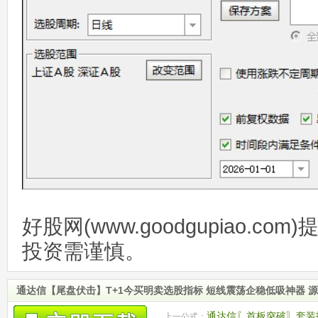
好股网(www.goodgupiao.c
投资需谨慎。
通达信【尾盘伏击】T+1今买明卖选股指标 短线震荡企稳低吸神器 
通达信〖首板突破〗套装
上一公式：