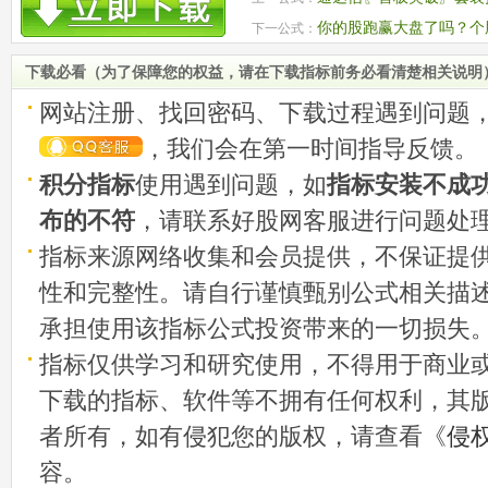
信号 源码
你的股跑赢大盘了吗？个股
下一公式：
图源码
下载必看（为了保障您的权益，请在下载指标前务必看清楚相关说明
网站注册、找回密码、下载过程遇到问题
，我们会在第一时间指导反馈。
积分指标
使用遇到问题，如
指标安装不成
布的不符
，请联系好股网客服进行问题处
指标来源网络收集和会员提供，不保证提
性和完整性。请自行谨慎甄别公式相关描
承担使用该指标公式投资带来的一切损失
指标仅供学习和研究使用，不得用于商业
下载的指标、软件等不拥有任何权利，其
者所有，如有侵犯您的版权，请查看《
侵
容。