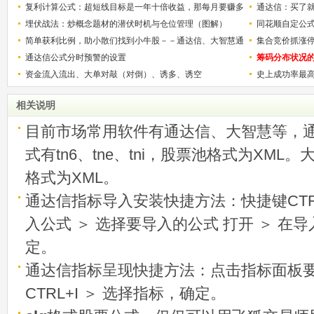
解）
复利计算公式：超短线目标是一年十倍收益，那每月要赚多
的技巧（图解
通达信：买了就
少？
埋伏战法：炒概念题材的潜伏时机与仓位管理（图解）
同花顺自定公
简单获利比例，助小散们找到小牛股－－通达信、大智慧通
集合竞价抓涨
用
通达信公式分时预警的设置
筹码分布状况
资金流入流出、大单对敲（对倒）、诱多、诱空
史上成功率最
称选股法宝！
相关说明
目前市场常用软件有通达信、大智慧等，
式有tn6、tne、tni，股票池格式为XML
格式为XML。
通达信指标导入安装快捷方法：快捷键CTRL
入公式 ＞ 选择要导入的公式 打开 ＞ 在
定。
通达信指标呈现快捷方法：点击指标面板
CTRL+I ＞ 选择指标，确定。