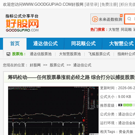
热门搜索：
大智慧
同花顺
首页
通达信公式
同花顺公式
大智慧公式
股票池：
通达信股票池
|
大智慧股票池
|
飞狐股票公式
|
指南针公
您现在的位置：
好股网
>>
股票公式
>>
通达信公式
筹码松动——任何股票暴涨前必经之路 综合打分以捕捉股
更新时间：
2026-06-2
公式大小：
9.00 KB
推荐星级：
公式分类：
通达信公
运行环境：
通达信金
相关Tags：
资金共振