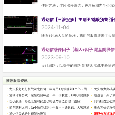
2024-11-04
通达信涨停因子【基因+因子 尾盘阴线信
2023-09-10
推荐股票资讯
龙头股超短打板战法之如何一年内用1万块赚到1个亿（图
龙头蓄力突破
解）
复利计算公式：超短线目标是一年十倍收益，那每月要赚多
的技巧（图解
通达信：买了就
少？
埋伏战法：炒概念题材的潜伏时机与仓位管理（图解）
同花顺自定公
简单获利比例，助小散们找到小牛股－－通达信、大智慧通
集合竞价抓涨
用
通达信公式分时预警的设置
筹码分布状况