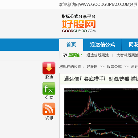
首页
通达信公式
同
股票池：
通达信股票池
|
大智慧股票
您现在的位置：
好股网
>>
股票公式
>>
通
通达信〖谷底猎手〗副图/选股 