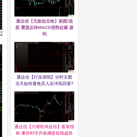
通达信【无敌狙击枪】副图/选
股 震荡反转MACD强势起爆 源
码
通达信【行业强弱】分时主图
当天如何避免买入后冲高回落?
通达信【六维乾坤反转】套装指
标 量价时空共振捕捉短线超跌