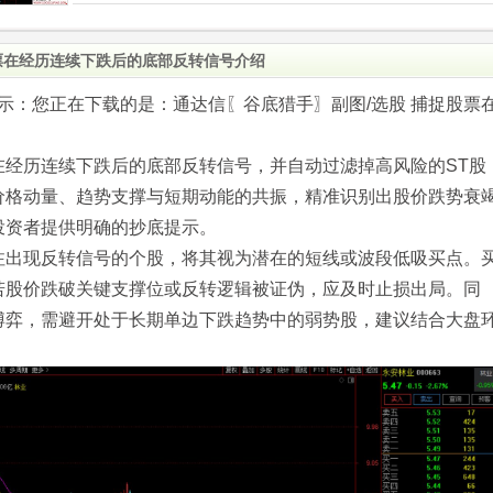
票在经历连续下跌后的底部反转信号介绍
.com)提示：您正在下载的是：通达信〖谷底猎手〗副图/选股 捕捉股票
在经历连续下跌后的底部反转信号，并自动过滤掉高风险的ST股
价格动量、趋势支撑与短期动能的共振，精准识别出股价跌势衰
投资者提供明确的抄底提示。
注出现反转信号的个股，将其视为潜在的短线或波段低吸买点。
若股价跌破关键支撑位或反转逻辑被证伪，应及时止损出局。同
博弈，需避开处于长期单边下跌趋势中的弱势股，建议结合大盘