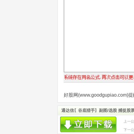
好股网(www.goodgupiao.
通达信〖谷底猎手〗副图/选股 捕捉股
上一
机会
下一