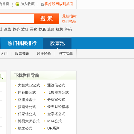
为首页
加入收藏
将好股网放到桌面
最新指标
热门指标
股
画线
趋势
波段
买卖
抄底
逃顶
机构
筹码
热门指标排行
股票池
票入门
|
股票知识
|
炒股经验
|
股市实战
下载栏目导航
址]
大智慧L2公式
通达信公式
同花顺公式
飞狐股票公式
益盟操盘手
分析家公式
指南针公式
倚天财经指标
仟家信公式
金字塔公式
博易大师公式
MT4公式
钱龙公式
UP系列