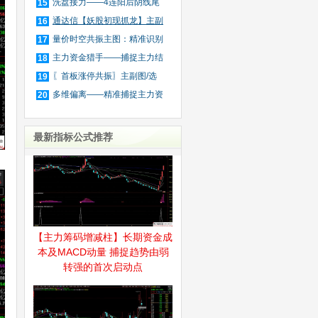
筛
洗盘接力——4连阳后阴线尾
15
买
通达信【妖股初现抓龙】主副
16
图
量价时空共振主图：精准识别
17
主
主力资金猎手——捕捉主力结
18
束
〖首板涨停共振〗主副图/选
19
股
多维偏离——精准捕捉主力资
20
金
最新指标公式推荐
【主力筹码增减柱】长期资金成
本及MACD动量 捕捉趋势由弱
转强的首次启动点