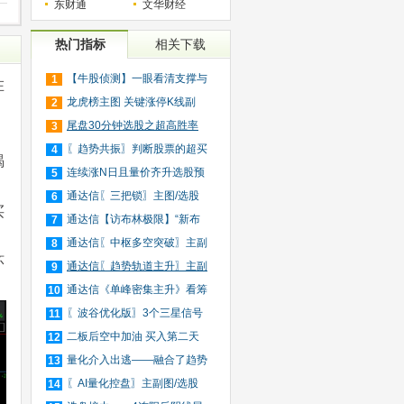
东财通
文华财经
热门指标
相关下载
【牛股侦测】一眼看清支撑与
1
在
压
龙虎榜主图 关键涨停K线副
2
图/
尾盘30分钟选股之超高胜率
3
版（
〖趋势共振〗判断股票的超买
4
竭
超
连续涨N日且量价齐升选股预
5
警
通达信〖三把锁〗主图/选股
6
买
短
通达信【访布林极限】“新布
7
林
通达信〖中枢多空突破〗主副
8
环
图
通达信〖趋势轨道主升〗主副
9
图
通达信《单峰密集主升》看筹
10
码
〖波谷优化版〗3个三星信号
11
捕
二板后空中加油 买入第二天
12
就
量化介入出逃——融合了趋势
13
跟
〖AI量化控盘〗主副图/选股
14