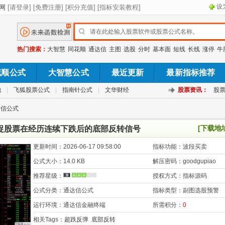
设
热门搜索：
大智慧
同花顺
通达信
主图
选股
分时
基本面
短线
长线
涨停
牛
花顺公式
大智慧公式
最近更新
最新指标推荐
池
|
飞狐股票公式
|
指南针公式
|
文华财经
股票资讯：
股
达信公式
[下载地
捕捉股票在经历连续下跌后的底部反转信号
更新时间：
2026-06-17 09:58:00
指标功能：
波段买卖
公式大小：
14.0 KB
解压密码：
goodgupiao
推荐星级：
授权方式：
指标源码
公式分类：
通达信公式
指标类型：
副图选股预警
运行环境：
通达信金融终端
所需积分：
0
相关Tags：
超跌反弹
底部反转