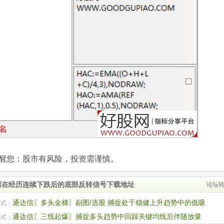
com)提醒您：股市有风险，投资需谨慎。
票在经历连续下跌后的底部反转信号下载地址
论坛
通达信〖多头金梯〗副图/选股 捕捉处于稳健上升趋势中的低吸
公式：
 源码
通达信〖三线起爆〗捕捉多头趋势中回踩关键均线后伴随放量
公式：