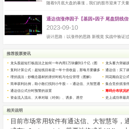
通达信涨停因子【基因+因子 尾盘阴线信
2023-09-10
推荐股票资讯
龙头股超短打板战法之如何一年内用1万块赚到1个亿（图
龙头蓄力突破
解）
复利计算公式：超短线目标是一年十倍收益，那每月要赚多
的技巧（图解
通达信：买了就
少？
埋伏战法：炒概念题材的潜伏时机与仓位管理（图解）
同花顺自定公
简单获利比例，助小散们找到小牛股－－通达信、大智慧通
集合竞价抓涨
用
通达信公式分时预警的设置
筹码分布状况
资金流入流出、大单对敲（对倒）、诱多、诱空
史上成功率最
称选股法宝！
相关说明
目前市场常用软件有通达信、大智慧等，