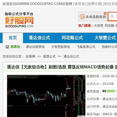
热门搜索：
大智慧
同花顺
首页
通达信公式
同花顺公式
大智慧公式
股票池：
通达信股票池
|
大智慧股票池
|
飞狐股票公式
|
指南针公
您现在的位置：
好股网
>>
股票公式
>>
通达信公式
通达信【无敌狙击枪】副图/选股 震荡反转MACD强势起爆 
更新时间：
2026-06-1
公式大小：
19.0 KB
推荐星级：
公式分类：
通达信公
运行环境：
通达信金
相关Tags：
MACD
强