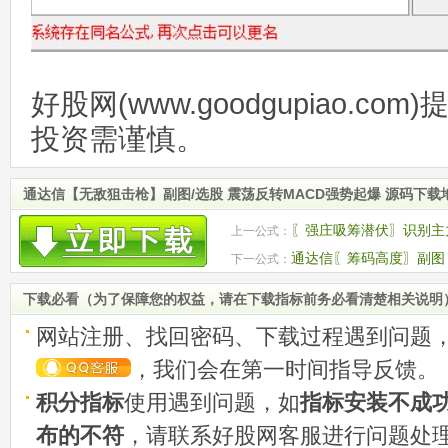
好股网(www.goodgupiao.c
投资需谨慎。
通达信【无敌狙击枪】副图/选股 震荡反转MACD强势起爆 源码下载
〖强庄吸筹潜伏〗识别主
上一公式：
的关键潜伏期
通达信〖筹码高度〗副图
下一公式：
活跃度 源码
下载必看（为了保障您的权益，请在下载指标前务必看清楚相关说明
网站注册、找回密码、下载过程遇到问题
，我们会在第一时间指导反馈。
积分指标
使用遇到问题，如
指标安装不成
布的不符
，请联系好股网客服进行问题处