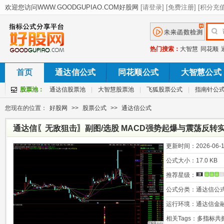
热门搜索：
大智慧
同花顺
首页
通达信公式
同花顺公式
大智慧公式
股票池：
通达信股票池
|
大智慧股票池
|
飞狐股票公式
|
指南针公
您现在的位置：
好股网
>>
股票公式
>>
通达信公式
通达信〖无敌狙击〗副图/选股 MACD强势起爆与震荡反转实
更新时间：
2026-06-1
公式大小：
17.0 KB
推荐星级：
公式分类：
通达信公
运行环境：
通达信金
相关Tags：
多指标共