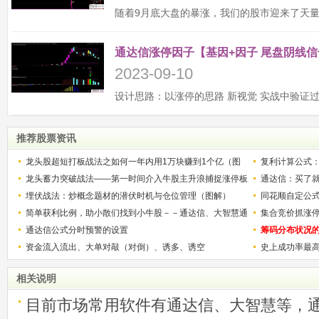
通达信涨停因子【基因+因子 尾盘阴线信
2023-09-10
推荐股票资讯
龙头股超短打板战法之如何一年内用1万块赚到1个亿（图
复利计算公式
解）
龙头蓄力突破战法——第一时间介入牛股主升浪捕捉涨停板
少？
通达信：买了就
的技巧（图解）
埋伏战法：炒概念题材的潜伏时机与仓位管理（图解）
同花顺自定公
简单获利比例，助小散们找到小牛股－－通达信、大智慧通
集合竞价抓涨
用
通达信公式分时预警的设置
筹码分布状况
资金流入流出、大单对敲（对倒）、诱多、诱空
史上成功率最
称选股法宝！
相关说明
目前市场常用软件有通达信、大智慧等，