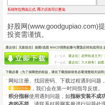
好股网(www.goodgupiao.c
投资需谨慎。
通达信〖无敌狙击〗副图/选股 MACD强势起爆与震荡反转实战用法 
通达信〖趋势轨道主升〗主
上一公式：
码
通达信〖六大财务〗副图 
下一公式：
安全性指标
下载必看（为了保障您的权益，请在下载指标前务必看清楚相关说明
网站注册、找回密码、下载过程遇到问题
，我们会在第一时间指导反馈。
积分指标
使用遇到问题，如
指标安装不成
布的不符
，请联系好股网客服进行问题处