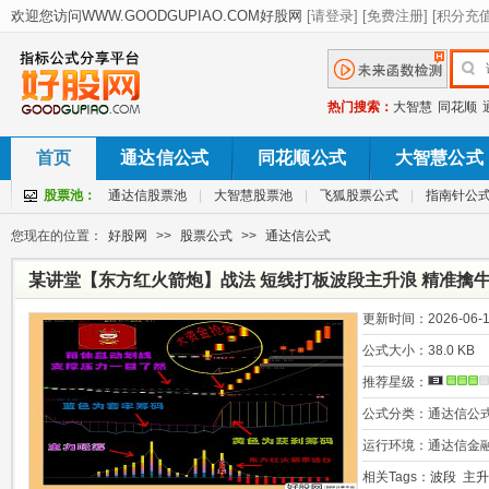
热门搜索：
大智慧
同花顺
首页
通达信公式
同花顺公式
大智慧公式
股票池：
通达信股票池
|
大智慧股票池
|
飞狐股票公式
|
指南针公
您现在的位置：
好股网
>>
股票公式
>>
通达信公式
某讲堂【东方红火箭炮】战法 短线打板波段主升浪 精准擒牛
讲解
更新时间：
2026-06-1
公式大小：
38.0 KB
推荐星级：
公式分类：
通达信公
运行环境：
通达信金
相关Tags：
波段
主升