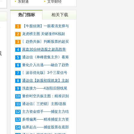
东财通
文华财经
热门指标
相关下载
【牛股侦测】一眼看清支撑与
1
段
压
龙虎榜主图 关键涨停K线副
2
图/
〖趋势共振〗判断股票的超买
3
超
尾盘30分钟选股之超高胜率
4
减
版（
通达信《单峰密集主升》看筹
5
码
量化介入出逃——融合了趋势
6
跟
〖波谷优化版〗3个三星信号
7
捕
通达信【妖股初现抓龙】主副
8
图
洗盘接力——4连阳后阴线尾
9
买
量价时空共振主图：精准识别
10
主
通达信〖三把锁〗主图/选股
11
短
主力资金猎手——捕捉主力结
12
束
多维偏离——精准捕捉主力资
13
金
临界起点——捕捉股票在底部
14