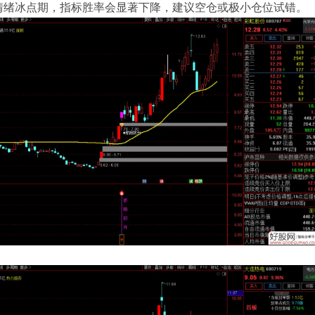
情绪冰点期，指标胜率会显著下降，建议空仓或极小仓位试错。