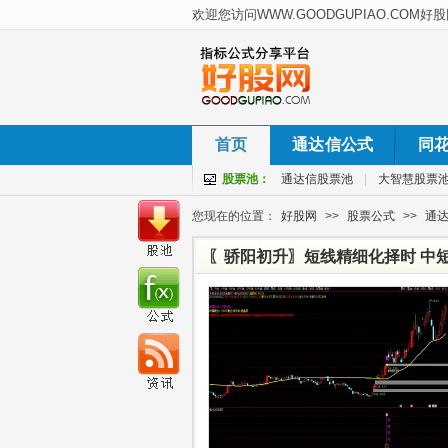
首页
通达信公式
同
股票池：
通达信股票池
|
大智慧股票
您现在的位置：
好股网
>>
股票公式
>>
通
〖骄阳初升〗短线精细化择时 中