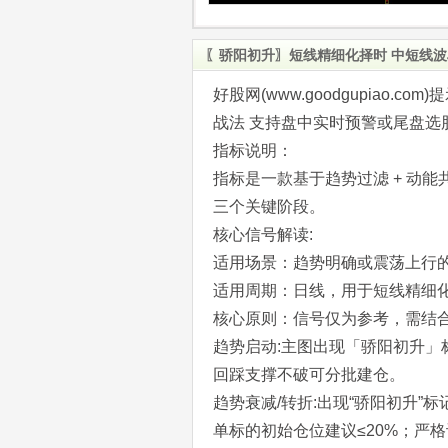
〖骄阳初升〗短线精细化择时 中短线波
好股网(www.goodgupiao
战法 支持盘中实时预警或尾盘选
指标说明：
指标是一款基于趋势过滤 + 动
三个关键阶段。
核心信号解读:
适用场景：趋势明确或震荡上行
适用周期：日线，用于短线精细
核心原则：信号仅为参考，需结
趋势启动:主图出现「骄阳初升
回踩支撑不破可分批建仓。
趋势衰减/转折:出现“骄阳初升”
单标的初始仓位建议≤20%；严