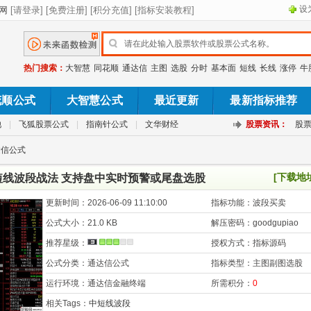
设
热门搜索：
大智慧
同花顺
通达信
主图
选股
分时
基本面
短线
长线
涨停
牛
花顺公式
大智慧公式
最近更新
最新指标推荐
池
|
飞狐股票公式
|
指南针公式
|
文华财经
股票资讯：
股
达信公式
[下载地
短线波段战法 支持盘中实时预警或尾盘选股
更新时间：
2026-06-09 11:10:00
指标功能：
波段买卖
公式大小：
21.0 KB
解压密码：
goodgupiao
推荐星级：
授权方式：
指标源码
公式分类：
通达信公式
指标类型：
主图副图选股
运行环境：
通达信金融终端
所需积分：
0
相关Tags：
中短线波段