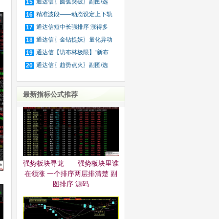
区
通达信〖圆弧突破〗副图/选
15
股
精准波段——动态设定上下轨
16
道
通达信短中长强排序 涨得多
17
不
通达信〖金钻捉妖〗量化异动
18
选
通达信【访布林极限】“新布
19
林
通达信〖趋势点火〗副图/选
20
股
最新指标公式推荐
强势板块寻龙——强势板块里谁
在领涨 一个排序两层排清楚 副
图排序 源码