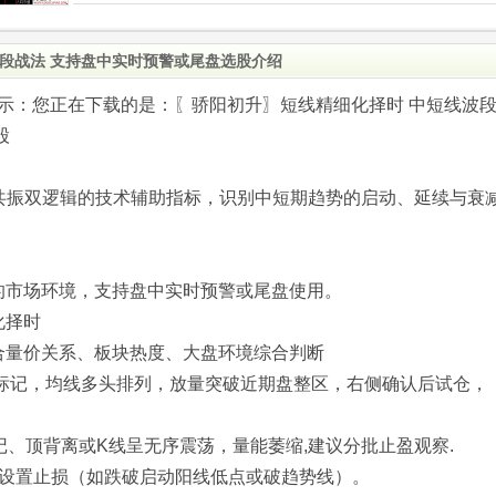
段战法 支持盘中实时预警或尾盘选股介绍
.com)提示：您正在下载的是：〖骄阳初升〗短线精细化择时 中短线波
股
能共振双逻辑的技术辅助指标，识别中短期趋势的启动、延续与衰
的市场环境，支持盘中实时预警或尾盘使用。
化择时
合量价关系、板块热度、大盘环境综合判断
」标记，均线多头排列，放量突破近期盘整区，右侧确认后试仓，
标记、顶背离或K线呈无序震荡，量能萎缩,建议分批止盈观察.
格设置止损（如跌破启动阳线低点或破趋势线）。