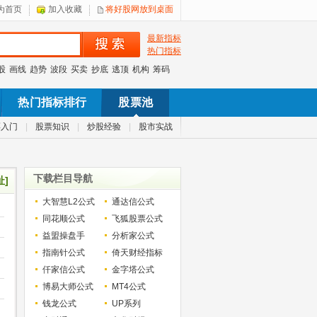
为首页
加入收藏
将好股网放到桌面
最新指标
热门指标
股
画线
趋势
波段
买卖
抄底
逃顶
机构
筹码
热门指标排行
股票池
票入门
|
股票知识
|
炒股经验
|
股市实战
下载栏目导航
址]
大智慧L2公式
通达信公式
同花顺公式
飞狐股票公式
益盟操盘手
分析家公式
指南针公式
倚天财经指标
仟家信公式
金字塔公式
博易大师公式
MT4公式
钱龙公式
UP系列