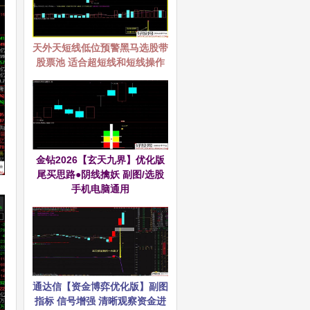
天外天短线低位预警黑马选股带
股票池 适合超短线和短线操作
金钻2026【玄天九界】优化版
尾买思路●阴线擒妖 副图/选股
手机电脑通用
通达信【资金博弈优化版】副图
指标 信号增强 清晰观察资金进