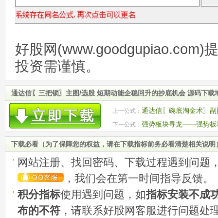
好股网(www.goodgupiao.c
投资需谨慎。
通达信〖三把锁〗主图/选股 短期动能企稳回升的抄底机会 源码下载
通达信〖碗底淘金术〗副图
上一公式：
底机会 源码
强势板块寻龙——强势板
下一公式：
图排序 源码
下载必看（为了保障您的权益，请在下载指标前务必看清楚相关说明
网站注册、找回密码、下载过程遇到问题
，我们会在第一时间指导反馈。
积分指标
使用遇到问题，如
指标安装不成
布的不符
，请联系好股网客服进行问题处