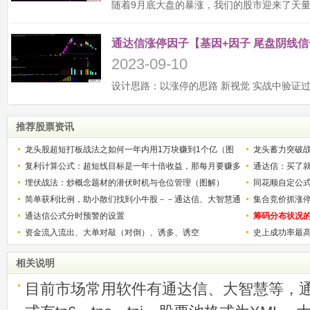
通达信涨停因子【基因+因子 尾盘阴线信
2023-09-10
推荐股票资讯
龙头股超短打板战法之如何一年内用1万块赚到1个亿（图
龙头蓄力突破
解）
复利计算公式：超短线目标是一年十倍收益，那每月要赚多
的技巧（图解
通达信：买了就
少？
埋伏战法：炒概念题材的潜伏时机与仓位管理（图解）
同花顺自定公
简单获利比例，助小散们找到小牛股－－通达信、大智慧通
集合竞价抓涨
用
通达信公式分时预警的设置
筹码分布状况
资金流入流出、大单对敲（对倒）、诱多、诱空
史上成功率最
称选股法宝！
相关说明
目前市场常用软件有通达信、大智慧等，