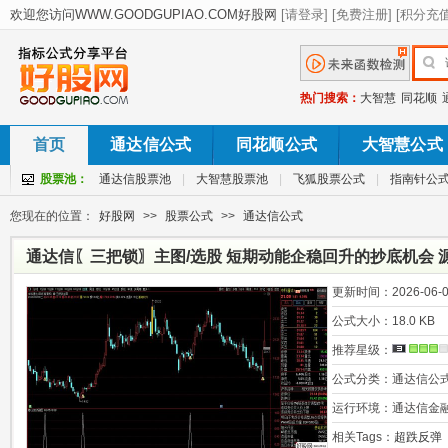
热门搜索：
大智慧
同花顺
首页
通达信公式
同花顺公式
大智慧公式
股票池：
通达信股票池
|
大智慧股票池
|
飞狐股票公式
|
指南针公
您现在的位置：
好股网
>>
股票公式
>>
通达信公式
通达信〖三把锁〗主图/选股 短期动能企稳回升的抄底机会 
更新时间：
2026-06-0
公式大小：
18.0 KB
推荐星级：
公式分类：
通达信公
运行环境：
通达信金
相关Tags：
超跌反弹