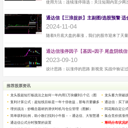
2024-11-04
通达信涨停因子【基因+因子 尾盘阴线信
2023-09-10
推荐股票资讯
龙头股超短打板战法之如何一年内用1万块赚到1个亿（图
龙头蓄力突破
解）
复利计算公式：超短线目标是一年十倍收益，那每月要赚多
的技巧（图解
通达信：买了就
少？
埋伏战法：炒概念题材的潜伏时机与仓位管理（图解）
同花顺自定公
简单获利比例，助小散们找到小牛股－－通达信、大智慧通
集合竞价抓涨
用
通达信公式分时预警的设置
筹码分布状况