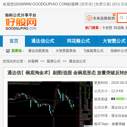
热门搜索：
大智慧
同花顺
首页
通达信公式
同花顺公式
大智慧公式
股票池：
通达信股票池
|
大智慧股票池
|
飞狐股票公式
|
指南针公
您现在的位置：
好股网
>>
股票公式
>>
通达信公式
通达信〖碗底淘金术〗副图/选股 金碗底形态 放量突破反转
更新时间：
2026-06-0
公式大小：
12.0 KB
推荐星级：
公式分类：
通达信公
运行环境：
通达信金
相关Tags：
放量突破