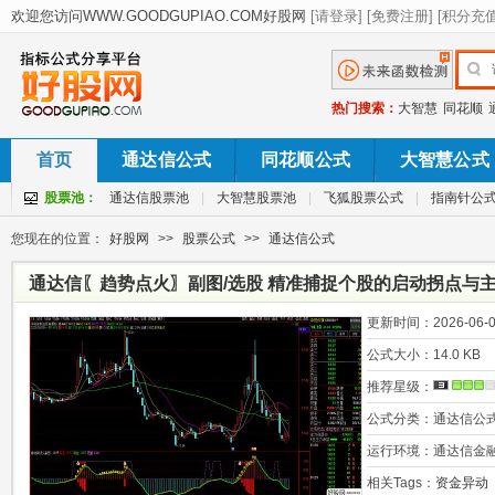
热门搜索：
大智慧
同花顺
首页
通达信公式
同花顺公式
大智慧公式
股票池：
通达信股票池
|
大智慧股票池
|
飞狐股票公式
|
指南针公
您现在的位置：
好股网
>>
股票公式
>>
通达信公式
通达信〖趋势点火〗副图/选股 精准捕捉个股的启动拐点与
更新时间：
2026-06-0
公式大小：
14.0 KB
推荐星级：
公式分类：
通达信公
运行环境：
通达信金
相关Tags：
资金异动