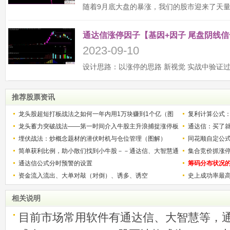
通达信涨停因子【基因+因子 尾盘阴线信
2023-09-10
推荐股票资讯
龙头股超短打板战法之如何一年内用1万块赚到1个亿（图
复利计算公式
解）
龙头蓄力突破战法——第一时间介入牛股主升浪捕捉涨停板
少？
通达信：买了就
的技巧（图解）
埋伏战法：炒概念题材的潜伏时机与仓位管理（图解）
同花顺自定公
简单获利比例，助小散们找到小牛股－－通达信、大智慧通
集合竞价抓涨
用
通达信公式分时预警的设置
筹码分布状况
资金流入流出、大单对敲（对倒）、诱多、诱空
史上成功率最
称选股法宝！
相关说明
目前市场常用软件有通达信、大智慧等，