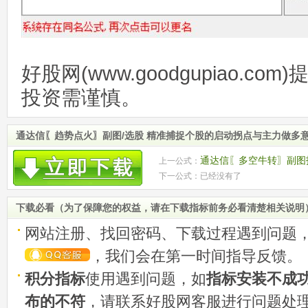
好股网(www.goodgupiao.c
投资需谨慎。
通达信〖趋势点火〗副图/选股 精准捕捉个股的启动拐点与主力做多
通达信〖多空牛转〗副图
上一公式：
下一公式：已经没有了
动时机 源码
下载必看（为了保障您的权益，请在下载指标前务必看清楚相关说明
网站注册、找回密码、下载过程遇到问题
，我们会在第一时间指导反馈。
积分指标
使用遇到问题，如
指标安装不成
布的不符
，请联系好股网客服进行问题处