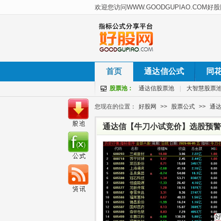
首页
通达信公式
同
股票池：
通达信股票池
|
大智慧股票
您现在的位置：
好股网
>>
股票公式
>>
通
通达信【牛刀小试竞价】选股预警 