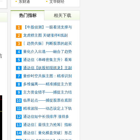
东财通
文华财经
热门指标
相关下载
【牛股侦测】一眼看清支撑与
1
之
压
龙虎榜主图 关键涨停K线副
2
图/
〖趋势共振〗判断股票的超买
3
超
量化介入出逃——融合了趋势
4
信
跟
通达信《单峰密集主升》看筹
5
码
通达信【妖股初现抓龙】主副
6
图
量价时空共振主图：精准识别
7
主
多维偏离——精准捕捉主力资
8
金
主力资金猎手——捕捉主力结
9
束
临界起点——捕捉股票在底部
10
区
精准波段——动态设定上下轨
11
道
通达信短中长强排序 涨得多
12
不
通达信〖最强主力抢筹〗指标
13
套
通达信〖量化横盘突破〗形态
14