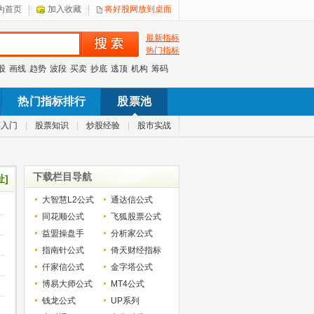
为首页
加入收藏
将好股网放到桌面
最新指标
热门指标
股
画线
趋势
波段
买卖
抄底
逃顶
机构
筹码
热门指标排行
股票池
票入门
|
股票知识
|
炒股经验
|
股市实战
下载栏目导航
址]
大智慧L2公式
通达信公式
同花顺公式
飞狐股票公式
益盟操盘手
分析家公式
指南针公式
倚天财经指标
仟家信公式
金字塔公式
博易大师公式
MT4公式
钱龙公式
UP系列