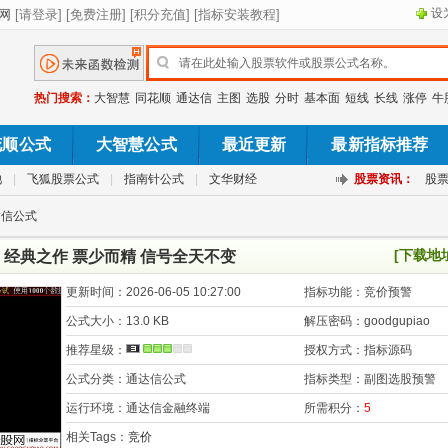
设
热门搜索：
大智慧
同花顺
通达信
主图
选股
分时
基本面
短线
长线
涨停
牛
花顺公式
大智慧公式
最近更新
最新指标推荐
池
|
飞狐股票公式
|
指南针公式
|
文华财经
股票资讯：
股
达信公式
[下载地
经典之作 票少而精 信号全天不变
更新时间：
2026-06-05 10:27:00
指标功能：
竞价预警
公式大小：
13.0 KB
解压密码：
goodgupiao
推荐星级：
授权方式：
指标源码
公式分类：
通达信公式
指标类型：
副图选股预警
运行环境：
通达信金融终端
所需积分：
5
相关Tags：
竞价