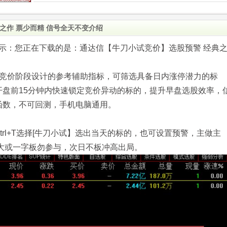
之作 票少而精 信号全天不变介绍
.com)提示：您正在下载的是：通达信【牛刀小试竞价】选股预警 经典
盘竞价阶段设计的参考辅助指标，可筛选具备日内涨停潜力的标
开盘前15分钟内快速锁定竞价异动的标的，提升早盘选股效率，
函数，不可回测，手机电脑通用。
捷键ctrl+T选择[牛刀小试】选出当天的标的，也可设置预警，主做主
大或一字板勿参与，次日不板冲高出局。