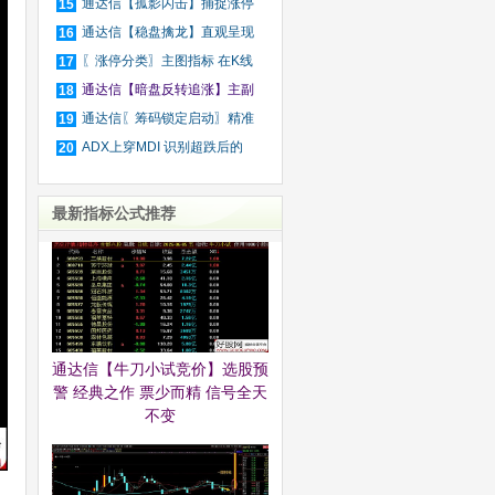
信
通达信【孤影闪击】捕捉涨停
15
板
通达信【稳盘擒龙】直观呈现
16
趋
〖涨停分类〗主图指标 在K线
17
图
通达信【暗盘反转追涨】主副
18
图
通达信〖筹码锁定启动〗精准
19
捕
ADX上穿MDI 识别超跌后的
20
企稳
最新指标公式推荐
通达信【牛刀小试竞价】选股预
警 经典之作 票少而精 信号全天
不变