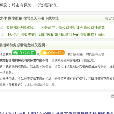
com)提醒您：股市有风险，投资需谨慎。
之作 票少而精 信号全天不变下载地址
论坛
改良RSI快慢双线——区分多空，低位财神到建仓高位财神跑离
公式：
副图源码
通达信〖圆弧突破〗副图/选股 识别即将拉升的圆弧形态！源码
公式：
载指标前务必看清楚相关说明）
请您联系
或
，我们会在第一时间指导反馈。
或指标介绍的特点与实际发布的不符
，请联系好股网客服进行问题处理。
的下载资源的准确性、安全性和完整性。请自行谨慎甄别公式相关描述后再下载，好
一切损失。
者非法用途。本站对于提供下载的指标、软件等不拥有任何权利，其版权归该下载资
查看《
侵权投诉
》，本站将移除相关内容。