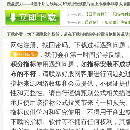
洗盘接力——4连阳后阴线尾买 K线组合形态后面上涨概率非常大 副图
【日周共振】一阳穿多线
上一公式：
涨停股一进二选股策略
通达信〖一板量能〗主副图
下一公式：
下载必看（为了保障您的权益，请在下载指标前务必看清楚相关说明
网站注册、找回密码、下载过程遇到问题
，我们会在第一时间指导反馈。
积分指标
使用遇到问题，如
指标安装不成
布的不符
，请联系好股网客服进行问题处
指标来源网络收集和会员提供，不保证提
性和完整性。请自行谨慎甄别公式相关描
承担使用该指标公式投资带来的一切损失
指标仅供学习和研究使用，不得用于商业
下载的指标、软件等不拥有任何权利，其