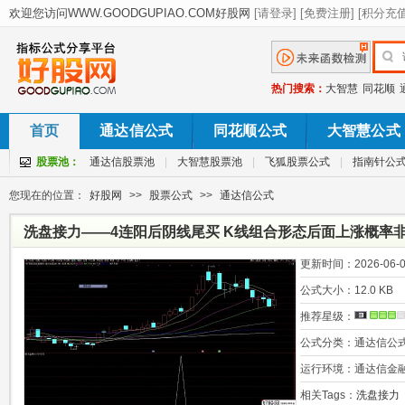
热门搜索：
大智慧
同花顺
首页
通达信公式
同花顺公式
大智慧公式
股票池：
通达信股票池
|
大智慧股票池
|
飞狐股票公式
|
指南针公
您现在的位置：
好股网
>>
股票公式
>>
通达信公式
洗盘接力——4连阳后阴线尾买 K线组合形态后面上涨概率非常
码
更新时间：
2026-06-0
公式大小：
12.0 KB
推荐星级：
公式分类：
通达信公
运行环境：
通达信金
相关Tags：
洗盘接力