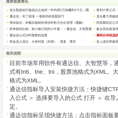
推荐股票资讯
龙头股超短打板战法之如何一年内用1万块赚到1个亿（图
复利计算公式
解）
通达信：买了就涨 一涨就停的选股技巧
少？
龙头蓄力突破
埋伏战法：炒概念题材的潜伏时机与仓位管理（图解）
的技巧（图解
同花顺自定公
简单获利比例，助小散们找到小牛股－－通达信、大智慧通
集合竞价抓涨
用
通达信公式分时预警的设置
筹码分布状况
资金流入流出、大单对敲（对倒）、诱多、诱空
史上成功率最
称选股法宝！
相关说明
目前市场常用软件有通达信、大智慧等，
式有tn6、tne、tni，股票池格式为XML
格式为XML。
通达信指标导入安装快捷方法：快捷键CTRL
入公式 ＞ 选择要导入的公式 打开 ＞ 在
定。
通达信指标呈现快捷方法：点击指标面板