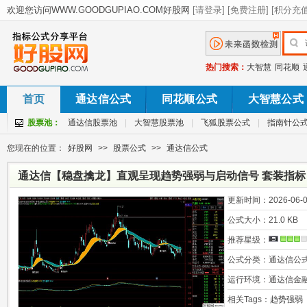
热门搜索：
大智慧
同花顺
首页
通达信公式
同花顺公式
大智慧公式
股票池：
通达信股票池
|
大智慧股票池
|
飞狐股票公式
|
指南针公
您现在的位置：
好股网
>>
股票公式
>>
通达信公式
通达信【稳盘擒龙】直观呈现趋势强弱与启动信号 套装指标
更新时间：
2026-06-0
公式大小：
21.0 KB
推荐星级：
公式分类：
通达信公
运行环境：
通达信金
相关Tags：
趋势强弱