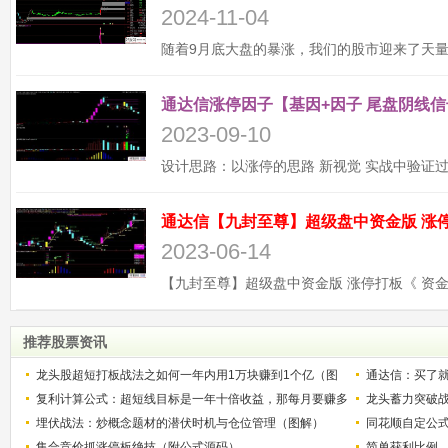
2024-11-04
通达信涨停因子【基因+因子 尾盘阴线信
2023-09-10
2023-06-14
推荐股票资讯
龙头股超短打板战法之如何一年内用1万块赚到1个亿（图
通达信：买了就
解）
复利计算公式：超短线目标是一年十倍收益，那每月要赚多
龙头蓄力突破
少？
埋伏战法：炒概念题材的潜伏时机与仓位管理（图解）
的技巧（图解
同花顺自定公
集合竞价抓涨停板绝技（附公式源码）
简单获利比例