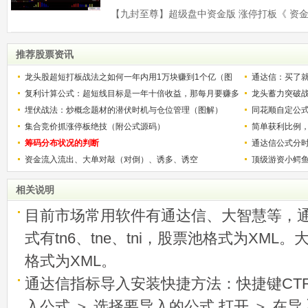
推荐股票资讯
龙头股超短打板战法之如何一年内用1万块赚到1个亿（图
通达信：买了就
解）
复利计算公式：超短线目标是一年十倍收益，那每月要赚多
龙头蓄力突破
少？
埋伏战法：炒概念题材的潜伏时机与仓位管理（图解）
的技巧（图解
同花顺自定公
集合竞价抓涨停板绝技（附公式源码）
简单获利比例
筹码分布状况的判断
用
通达信公式分
资金流入流出、大单对敲（对倒）、诱多、诱空
顶级游资小鳄
相关说明
目前市场常用软件有通达信、大智慧等，
式有tn6、tne、tni，股票池格式为XML
格式为XML。
通达信指标导入安装快捷方法：快捷键CTRL
入公式 ＞ 选择要导入的公式 打开 ＞ 在