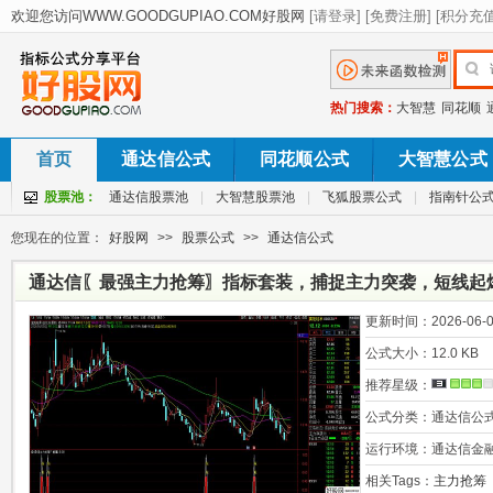
热门搜索：
大智慧
同花顺
首页
通达信公式
同花顺公式
大智慧公式
股票池：
通达信股票池
|
大智慧股票池
|
飞狐股票公式
|
指南针公
您现在的位置：
好股网
>>
股票公式
>>
通达信公式
通达信〖最强主力抢筹〗指标套装，捕捉主力突袭，短线起
更新时间：
2026-06-0
公式大小：
12.0 KB
推荐星级：
公式分类：
通达信公
运行环境：
通达信金
相关Tags：
主力抢筹