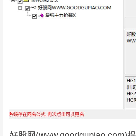
好股网(www.goodgupiao.c