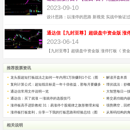
2023-09-10
2023-06-14
推荐股票资讯
龙头股超短打板战法之如何一年内用1万块赚到1个亿（图
解读开盘本质
解）
复利计算公式：超短线目标是一年十倍收益，那每月要赚多
埋伏战法：炒
少？
通达信常用文件说明一览
大智慧每日一技
通达信：买了就涨 一涨就停的选股技巧
将交易功能内
涨停板高手进阶教程 31：易涨停个股规律之旗形整理末端
强势腾空，回档
的个股（图解）
涨停板打板套利，分享一下我的打板思路和经验总结（图
涨被套概率
从筹码结构的
解）
板四板妖股的
相关说明