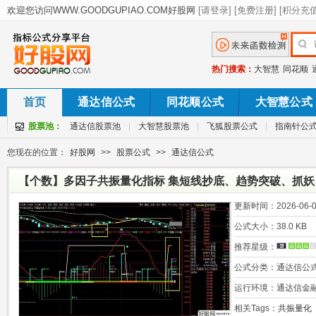
热门搜索：
大智慧
同花顺
首页
通达信公式
同花顺公式
大智慧公式
股票池：
通达信股票池
|
大智慧股票池
|
飞狐股票公式
|
指南针公
您现在的位置：
好股网
>>
股票公式
>>
通达信公式
【个数】多因子共振量化指标 集短线抄底、趋势突破、抓
集中度于一体
更新时间：
2026-06-0
公式大小：
38.0 KB
推荐星级：
公式分类：
通达信公
运行环境：
通达信金
相关Tags：
共振量化