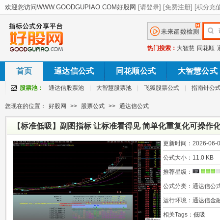
热门搜索：
大智慧
同花顺
首页
通达信公式
同花顺公式
大智慧公式
股票池：
通达信股票池
|
大智慧股票池
|
飞狐股票公式
|
指南针公
您现在的位置：
好股网
>>
股票公式
>>
通达信公式
【标准低吸】副图指标 让标准看得见 简单化重复化可操作化
更新时间：
2026-06-0
公式大小：
11.0 KB
推荐星级：
公式分类：
通达信公
运行环境：
通达信金
相关Tags：
低吸