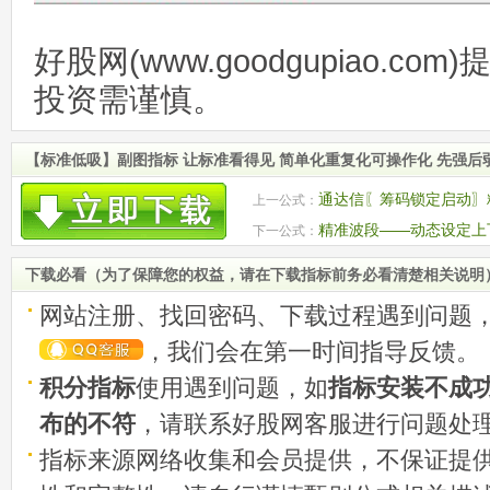
好股网(www.goodgupiao.c
投资需谨慎。
【标准低吸】副图指标 让标准看得见 简单化重复化可操作化 先强后
通达信〖筹码锁定启动〗精
上一公式：
分享
精准波段——动态设定上
下一公式：
图/选股 源码
下载必看（为了保障您的权益，请在下载指标前务必看清楚相关说明
网站注册、找回密码、下载过程遇到问题
，我们会在第一时间指导反馈。
积分指标
使用遇到问题，如
指标安装不成
布的不符
，请联系好股网客服进行问题处
指标来源网络收集和会员提供，不保证提