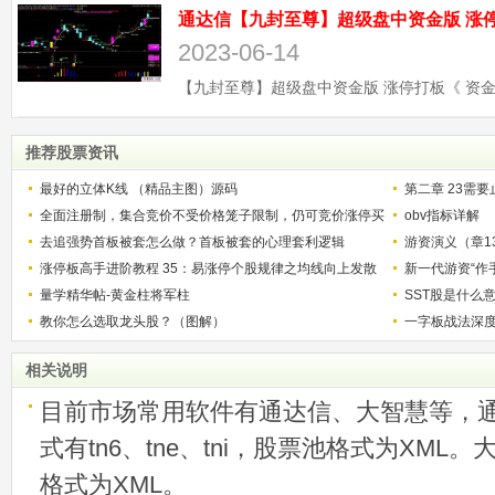
2023-06-14
推荐股票资讯
最好的立体K线 （精品主图）源码
第二章 23需
全面注册制，集合竞价不受价格笼子限制，仍可竞价涨停买
201811短线
obv指标详解
入或竞价跌停卖出，你知道吗
去追强势首板被套怎么做？首板被套的心理套利逻辑
游资演义（章1
涨停板高手进阶教程 35：易涨停个股规律之均线向上发散
新一代游资“作
的个股（图解）
量学精华帖-黄金柱将军柱
SST股是什么
教你怎么选取龙头股？（图解）
一字板战法深
入？（图解）
相关说明
目前市场常用软件有通达信、大智慧等，
式有tn6、tne、tni，股票池格式为XML
格式为XML。