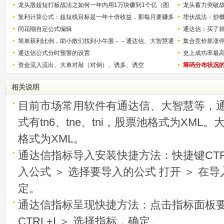
龙头股超短打板战法之如何一年内用1万块赚到1个亿（图
龙头蓄力突破
解）
复利计算公式：超短线目标是一年十倍收益，那每月要赚多
的技巧（图解
埋伏战法：炒
少？
同花顺自定公式编辑
通达信：买了就
简单获利比例，助小散们找到小牛股－－通达信、大智慧通
集合竞价抓涨
用
通达信公式分时预警的设置
史上成功率最
资金流入流出、大单对敲（对倒）、诱多、诱空
称选股法宝！
筹码分布状况
相关说明
目前市场常用软件有通达信、大智慧等，
式有tn6、tne、tni，股票池格式为XML
格式为XML。
通达信指标导入安装快捷方法：快捷键CTRL
入公式 ＞ 选择要导入的公式 打开 ＞ 在
定。
通达信指标呈现快捷方法：点击指标面板
CTRL+I ＞ 选择指标，确定。