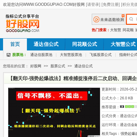
热门搜索：
大智慧
同花顺
首页
通达信公式
同花顺公式
大智慧公式
股票池：
通达信股票池
|
大智慧股票池
|
飞狐股票公式
|
指南针公
您现在的位置：
好股网
>>
股票公式
>>
通达信公式
【翻天印-强势起爆战法】精准捕捉涨停后二次启动、回调
更新时间：
2026-05-2
公式大小：
26.0 KB
推荐星级：
公式分类：
通达信公
运行环境：
通达信金
相关Tags：
强势起爆