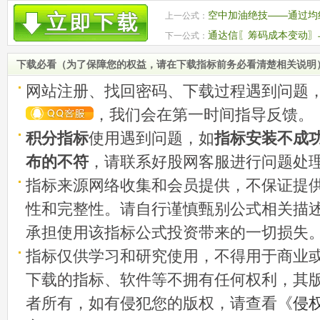
空中加油绝技——通过均
上一公式：
票整理后的加速点
通达信〖筹码成本变动〗
下一公式：
副图源码
下载必看（为了保障您的权益，请在下载指标前务必看清楚相关说明
网站注册、找回密码、下载过程遇到问题
，我们会在第一时间指导反馈。
积分指标
使用遇到问题，如
指标安装不成
布的不符
，请联系好股网客服进行问题处
指标来源网络收集和会员提供，不保证提
性和完整性。请自行谨慎甄别公式相关描
承担使用该指标公式投资带来的一切损失
指标仅供学习和研究使用，不得用于商业
下载的指标、软件等不拥有任何权利，其
者所有，如有侵犯您的版权，请查看《
侵