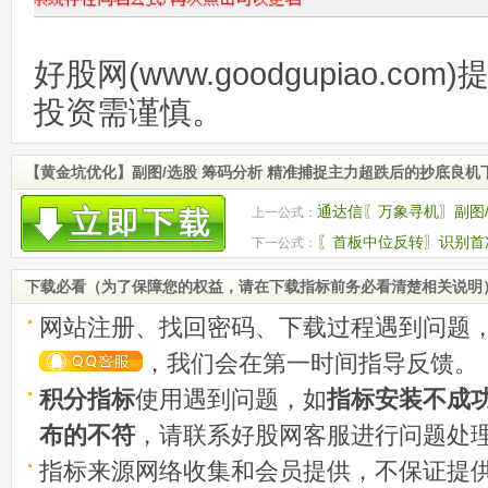
好股网(www.goodgupiao.c
投资需谨慎。
【黄金坑优化】副图/选股 筹码分析 精准捕捉主力超跌后的抄底良机
通达信〖万象寻机〗副图
上一公式：
势反转的信号!
〖首板中位反转〗识别首
下一公式：
图/选股 源码
下载必看（为了保障您的权益，请在下载指标前务必看清楚相关说明
网站注册、找回密码、下载过程遇到问题
，我们会在第一时间指导反馈。
积分指标
使用遇到问题，如
指标安装不成
布的不符
，请联系好股网客服进行问题处
指标来源网络收集和会员提供，不保证提