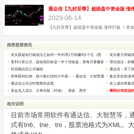
2023-06-14
推荐股票资讯
龙头股超短打板战法之如何一年内用1万块赚到1个亿（图
龙头蓄力突破
解）
复利计算公式：超短线目标是一年十倍收益，那每月要赚多
的技巧（图解
埋伏战法：炒
少？
同花顺自定公式编辑
通达信：买了就
简单获利比例，助小散们找到小牛股－－通达信、大智慧通
集合竞价抓涨
用
通达信公式分时预警的设置
史上成功率最
资金流入流出、大单对敲（对倒）、诱多、诱空
称选股法宝！
筹码分布状况
相关说明
目前市场常用软件有通达信、大智慧等，
式有tn6、tne、tni，股票池格式为XML