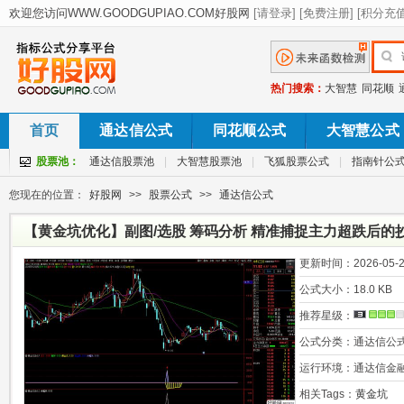
热门搜索：
大智慧
同花顺
首页
通达信公式
同花顺公式
大智慧公式
股票池：
通达信股票池
|
大智慧股票池
|
飞狐股票公式
|
指南针公
您现在的位置：
好股网
>>
股票公式
>>
通达信公式
【黄金坑优化】副图/选股 筹码分析 精准捕捉主力超跌后的
更新时间：
2026-05-2
公式大小：
18.0 KB
推荐星级：
公式分类：
通达信公
运行环境：
通达信金
相关Tags：
黄金坑