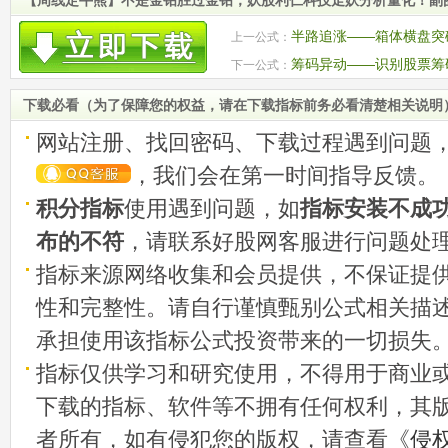
【周线定牛熊】不是金钻胜过金钻，妖股利仁科技走妖分析量化！副
半路追涨——箱体横盘突
上一公式：
源码
筹码异动——识别股票筹
下一公式：
股 源码
下载必看（为了保障您的权益，请在下载指标前务必看清楚相关说明
网站注册、找回密码、下载过程遇到问题
，我们会在第一时间指导反馈。
积分指标
使用遇到问题，如
指标安装不成
布的不符
，请联系好股网客服进行问题处
指标来源网络收集和会员提供，不保证提
性和完整性。请自行谨慎甄别公式相关描
承担使用该指标公式投资带来的一切损失
指标仅供学习和研究使用，不得用于商业
下载的指标、软件等不拥有任何权利，其
者所有，如有侵犯您的版权，请查看《
侵