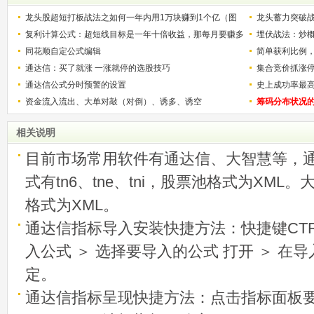
龙头股超短打板战法之如何一年内用1万块赚到1个亿（图
龙头蓄力突破
解）
复利计算公式：超短线目标是一年十倍收益，那每月要赚多
的技巧（图解
埋伏战法：炒
少？
同花顺自定公式编辑
简单获利比例
通达信：买了就涨 一涨就停的选股技巧
用
集合竞价抓涨
通达信公式分时预警的设置
史上成功率最
资金流入流出、大单对敲（对倒）、诱多、诱空
称选股法宝！
筹码分布状况
相关说明
目前市场常用软件有通达信、大智慧等，
式有tn6、tne、tni，股票池格式为XML
格式为XML。
通达信指标导入安装快捷方法：快捷键CTRL
入公式 ＞ 选择要导入的公式 打开 ＞ 在
定。
通达信指标呈现快捷方法：点击指标面板