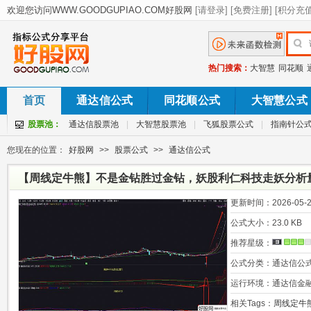
热门搜索：
大智慧
同花顺
首页
通达信公式
同花顺公式
大智慧公式
股票池：
通达信股票池
|
大智慧股票池
|
飞狐股票公式
|
指南针公
您现在的位置：
好股网
>>
股票公式
>>
通达信公式
【周线定牛熊】不是金钻胜过金钻，妖股利仁科技走妖分析
更新时间：
2026-05-2
公式大小：
23.0 KB
推荐星级：
公式分类：
通达信公
运行环境：
通达信金
相关Tags：
周线定牛