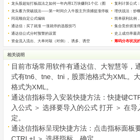
龙头股超短打板战法之如何一年内用1万块赚到1个亿（图
复利计算公式
解）
龙头蓄力突破战法——第一时间介入牛股主升浪捕捉涨停板
少？
埋伏战法：炒
的技巧（图解）
同花顺自定公式编辑
简单获利比例
通达信：买了就涨 一涨就停的选股技巧
用
集合竞价抓涨
通达信公式分时预警的设置
史上成功率最
资金流入流出、大单对敲（对倒）、诱多、诱空
称选股法宝！
筹码分布状况
相关说明
目前市场常用软件有通达信、大智慧等，
式有tn6、tne、tni，股票池格式为XML
格式为XML。
通达信指标导入安装快捷方法：快捷键CTRL
入公式 ＞ 选择要导入的公式 打开 ＞ 在
定。
通达信指标呈现快捷方法：点击指标面板
CTRL+I ＞ 选择指标，确定。