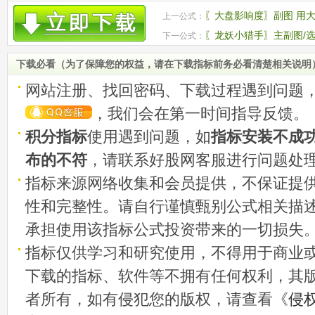
〖大盘影响度〗副图 用
上一公式：
性越强 源码
〖龙妖小猎手〗主副图/选
下一公式：
码
下载必看（为了保障您的权益，请在下载指标前务必看清楚相关说明
网站注册、找回密码、下载过程遇到问题
，我们会在第一时间指导反馈。
积分指标
使用遇到问题，如
指标安装不成
布的不符
，请联系好股网客服进行问题处
指标来源网络收集和会员提供，不保证提
性和完整性。请自行谨慎甄别公式相关描
承担使用该指标公式投资带来的一切损失
指标仅供学习和研究使用，不得用于商业
下载的指标、软件等不拥有任何权利，其
者所有，如有侵犯您的版权，请查看《
侵