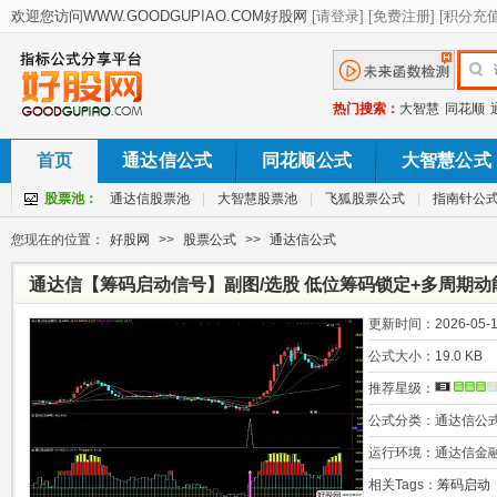
热门搜索：
大智慧
同花顺
首页
通达信公式
同花顺公式
大智慧公式
股票池：
通达信股票池
|
大智慧股票池
|
飞狐股票公式
|
指南针公
您现在的位置：
好股网
>>
股票公式
>>
通达信公式
通达信【筹码启动信号】副图/选股 低位筹码锁定+多周期动
更新时间：
2026-05-1
公式大小：
19.0 KB
推荐星级：
公式分类：
通达信公
运行环境：
通达信金
相关Tags：
筹码启动